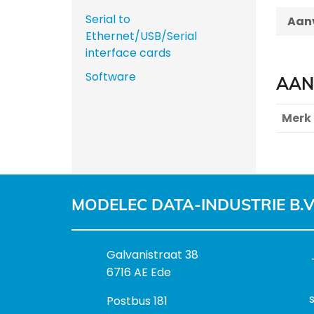
Serial to
Aanv
Ethernet/USB/Serial
interface cards
Software
AAN
Merk
MODELEC DATA-INDUSTRIE B.V
B
Galvanistraat 38
e
6716 AE Ede
z
P
Postbus 181
o