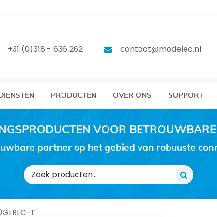
DELEC
MODELEC
+31 (0)318 - 636 262
contact@modelec.nl
DIENSTEN
PRODUCTEN
OVER ONS
SUPPORT
RINGSPRODUCTEN VOOR BETROUWBARE
uwbare partner op het gebied van robuuste conne
Zoeken
naar:
0GLRLC-T