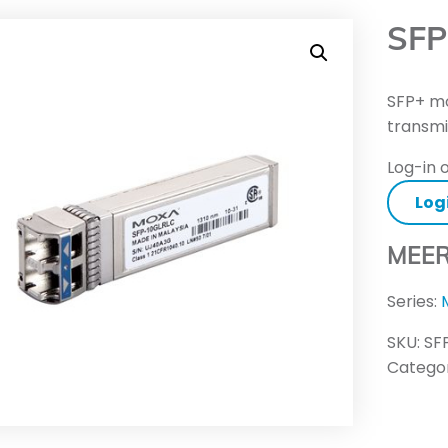
SFP
SFP+ mo
transmi
Log-in o
Log
MEER
Series:
SKU:
SF
Categor