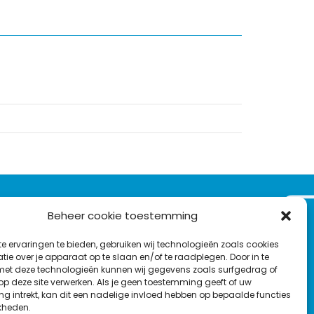
VOLG ONS OP:
Beheer cookie toestemming
Nieuwsbrief
e ervaringen te bieden, gebruiken wij technologieën zoals cookies
L
F
Y
C
ie over je apparaat op te slaan en/of te raadplegen. Door in te
t deze technologieën kunnen wij gegevens zoals surfgedrag of
i
a
o
o
T
 op deze site verwerken. Als je geen toestemming geeft of uw
n
c
u
n
g intrekt, kan dit een nadelige invloed hebben op bepaalde functies
en
w
k
e
T
t
kheden.