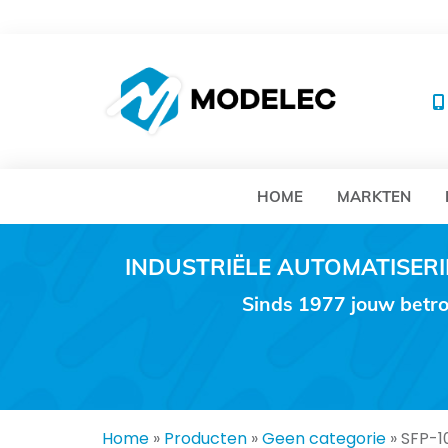
MO
HOME
MARKTEN
INDUSTRIËLE AUTOMATISE
Sinds 1977 jouw betro
Home
»
Producten
»
Geen categorie
»
SFP-1