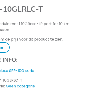
-10GLRLC-T
dule met 1 10GBase-LR port for 10 km
ssion
m de prijs voor dit product te zien.
in
 INFO:
Moxa SFP-10G serie
P-10GLRLC-T
ie:
Geen categorie