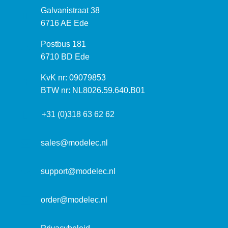
B
Galvanistraat 38
e
6716 AE Ede
z
P
Postbus 181
o
o
6710 BD Ede
e
s
k
I
KvK nr: 09079853
t
a
n
BTW nr: NL8026.59.640.B01
a
d
f
d
r
+31 (0)318 63 62 62
o
r
e
r
e
s
m
sales@modelec.nl
s
a
t
support@modelec.nl
i
e
order@modelec.nl