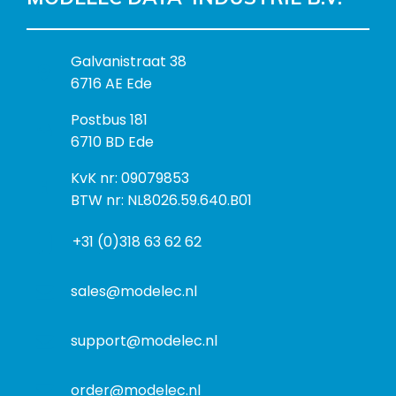
B
Galvanistraat 38
e
6716 AE Ede
z
P
Postbus 181
o
o
6710 BD Ede
e
s
k
I
KvK nr: 09079853
t
a
n
BTW nr: NL8026.59.640.B01
a
d
f
d
r
+31 (0)318 63 62 62
o
r
e
r
e
s
m
sales@modelec.nl
s
a
t
support@modelec.nl
i
e
order@modelec.nl