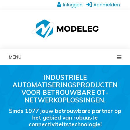
Inloggen
Aanmelden
MENU
INDUSTRIËLE
AUTOMATISERINGSPRODUCTEN
VOOR BETROUWBARE OT-
NETWERKOPLOSSINGEN.
Sinds 1977 jouw betrouwbare partner op
het gebied van robuuste
connectiviteitstechnologie!