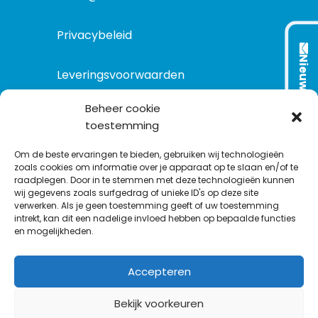
Privacybeleid
Nieuwsbrief
Leveringsvoorwaarden
Beheer cookie
toestemming
VOLG ONS OP:
Om de beste ervaringen te bieden, gebruiken wij technologieën
zoals cookies om informatie over je apparaat op te slaan en/of te
raadplegen. Door in te stemmen met deze technologieën kunnen
L
T
F
Y
C
wij gegevens zoals surfgedrag of unieke ID's op deze site
i
w
a
o
o
verwerken. Als je geen toestemming geeft of uw toestemming
intrekt, kan dit een nadelige invloed hebben op bepaalde functies
n
i
c
u
n
en mogelijkheden.
k
t
e
T
t
e
t
b
u
a
Accepteren
d
e
o
b
c
I
r
o
e
t
Bekijk voorkeuren
n
k