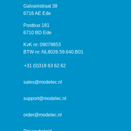
B
Galvanistraat 38
e
6716 AE Ede
z
P
Postbus 181
o
o
6710 BD Ede
e
s
k
I
KvK nr: 09079853
t
a
n
BTW nr: NL8026.59.640.B01
a
d
f
d
r
+31 (0)318 63 62 62
o
r
e
r
e
s
m
sales@modelec.nl
s
a
t
support@modelec.nl
i
e
order@modelec.nl