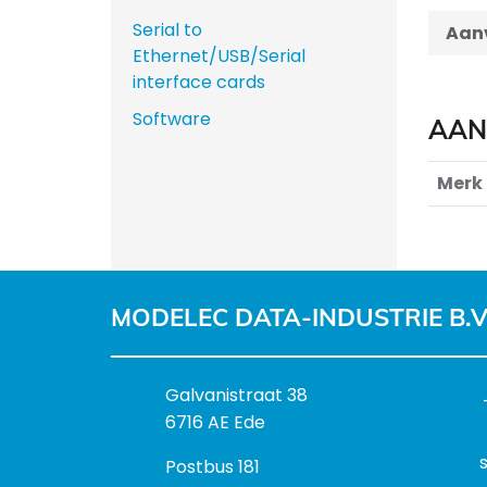
Serial to
Aanv
Ethernet/USB/Serial
interface cards
Software
AAN
Merk
MODELEC DATA-INDUSTRIE B.V
B
Galvanistraat 38
e
6716 AE Ede
z
P
Postbus 181
o