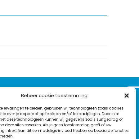
VOLG ONS OP:
Beheer cookie toestemming
Nieuwsbrief
e ervaringen te bieden, gebruiken wij technologieën zoals cookies
L
F
Y
C
ie over je apparaat op te slaan en/of te raadplegen. Door in te
t deze technologieën kunnen wij gegevens zoals surfgedrag of
i
a
o
o
T
 op deze site verwerken. Als je geen toestemming geeft of uw
n
c
u
n
g intrekt, kan dit een nadelige invloed hebben op bepaalde functies
en
w
k
e
T
t
kheden.