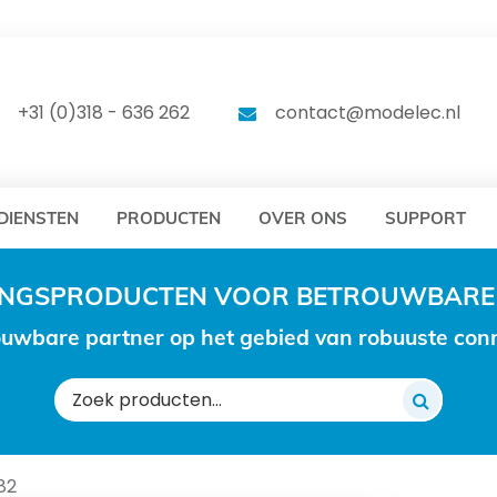
DELEC
MODELEC
+31 (0)318 - 636 262
contact@modelec.nl
DIENSTEN
PRODUCTEN
OVER ONS
SUPPORT
RINGSPRODUCTEN VOOR BETROUWBARE
uwbare partner op het gebied van robuuste conne
Zoeken
naar:
82