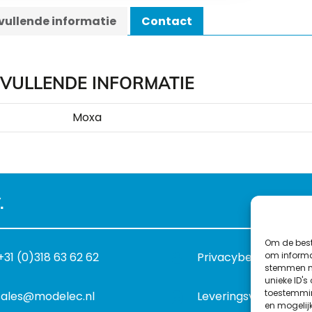
ullende informatie
Contact
VULLENDE INFORMATIE
Moxa
.
Om de best
om informat
+31 (0)318 63 62 62
Privacybeleid
stemmen me
unieke ID's
toestemmin
sales@modelec.nl
Leveringsvoorwaard
en mogelij