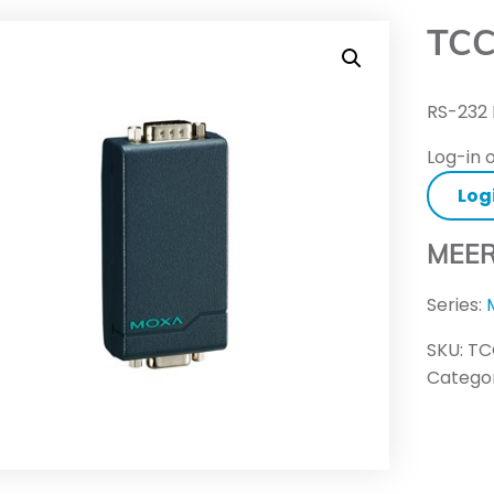
TCC
RS-232 
Log-in o
Log
MEER
Series:
SKU:
TC
Categor