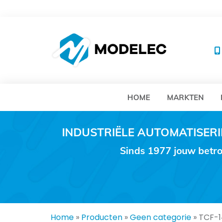
MO
HOME
MARKTEN
INDUSTRIËLE AUTOMATISE
Sinds 1977 jouw betro
Home
»
Producten
»
Geen categorie
»
TCF-1