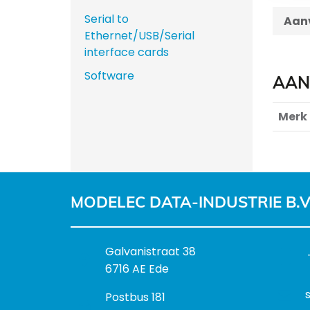
Serial to
Aanv
Ethernet/USB/Serial
interface cards
Software
AAN
Merk
MODELEC DATA-INDUSTRIE B.V
B
Galvanistraat 38
e
6716 AE Ede
z
P
Postbus 181
o