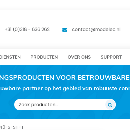
DELEC
MODELEC
+31 (0)318 - 636 262
contact@modelec.nl
DIENSTEN
PRODUCTEN
OVER ONS
SUPPORT
RINGSPRODUCTEN VOOR BETROUWBARE
uwbare partner op het gebied van robuuste conne
Zoeken
naar:
42-S-ST-T