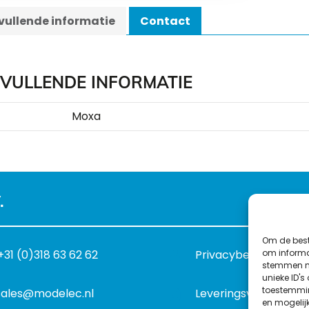
ullende informatie
Contact
VULLENDE INFORMATIE
Moxa
.
Om de best
om informat
+31 (0)318 63 62 62
Privacybeleid
stemmen me
unieke ID's
toestemmin
sales@modelec.nl
Leveringsvoorwaard
en mogelij