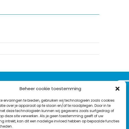
VOLG ONS OP:
Beheer cookie toestemming
Nieuwsbrief
e ervaringen te bieden, gebruiken wij technologieën zoals cookies
L
F
Y
C
ie over je apparaat op te slaan en/of te raadplegen. Door in te
t deze technologieën kunnen wij gegevens zoals surfgedrag of
i
a
o
o
T
 op deze site verwerken. Als je geen toestemming geeft of uw
n
c
u
n
g intrekt, kan dit een nadelige invloed hebben op bepaalde functies
en
w
k
e
T
t
kheden.