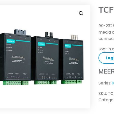
TCF
RS-232/
media c
connec
Log-in o
Log
MEER
Series:
SKU:
TC
Categor