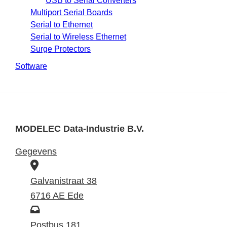
USB to Serial Converters
Multiport Serial Boards
Serial to Ethernet
Serial to Wireless Ethernet
Surge Protectors
Software
MODELEC Data-Industrie B.V.
Gegevens
B
e
Galvanistraat 38
z
6716 AE Ede
o
P
e
o
Postbus 181