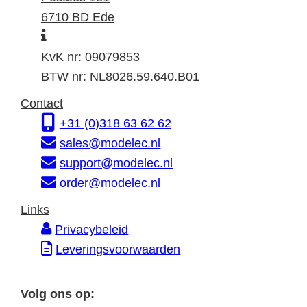
k
s
6710 BD Ede
I
a
t
n
d
a
KvK nr: 09079853
f
r
d
BTW nr: NL8026.59.640.B01
o
e
r
Contact
r
s
e
+31 (0)318 63 62 62
m
s
sales@modelec.nl
a
support@modelec.nl
t
order@modelec.nl
i
Links
e
Privacybeleid
Leveringsvoorwaarden
Volg ons op: