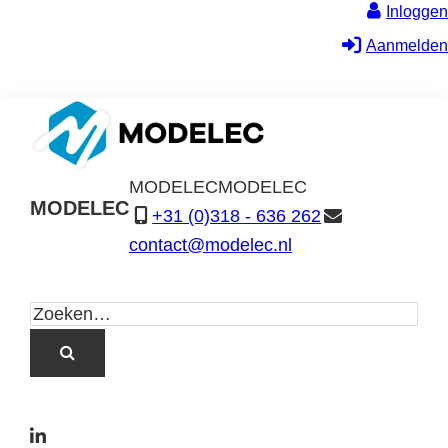
Inloggen
Aanmelden
MODELEC
MODELEC
MODELEC
+31 (0)318 - 636 262
Data-
contact@modelec.nl
Industrie
L