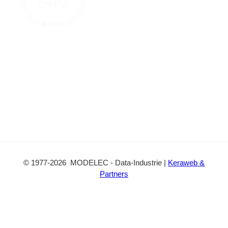
c
t
©
1977
-2026
MODELEC
-
Data-Industrie
|
Keraweb &
Partners