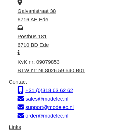
B
e
Galvanistraat 38
z
6716 AE Ede
o
P
e
o
Postbus 181
k
s
6710 BD Ede
I
a
t
n
d
a
KvK nr: 09079853
f
r
d
BTW nr: NL8026.59.640.B01
o
e
r
Contact
r
s
e
+31 (0)318 63 62 62
m
s
sales@modelec.nl
a
support@modelec.nl
t
order@modelec.nl
i
Links
e