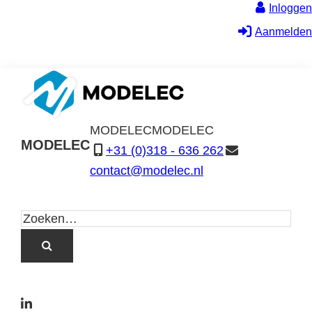
Inloggen
Aanmelden
MODELEC
MODELEC
MODELEC
+31 (0)318 - 636 262
Data-
contact@modelec.nl
Industrie
L