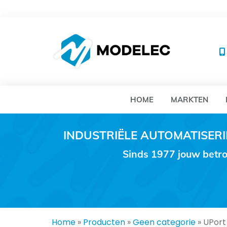
MO
HOME
MARKTEN
INDUSTRIËLE AUTOMATISE
Sinds 1977 jouw betro
Home
»
Producten
»
Geen categorie
»
UPort