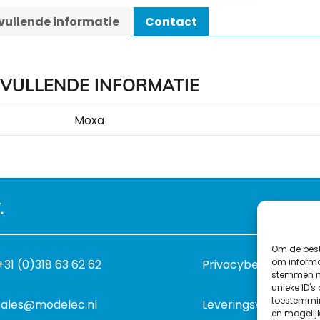
ullende informatie
Contact
VULLENDE INFORMATIE
Moxa
.
Om de best
om informat
+31 (0)318 63 62 62
Privacybeleid
stemmen me
unieke ID's
toestemmin
sales@modelec.nl
Leveringsvoorwaard
en mogelij