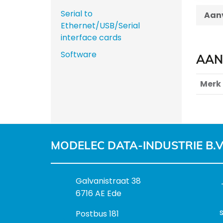
Serial to
Aanv
Ethernet/USB/Serial
interface cards
Software
AAN
Merk
MODELEC DATA-INDUSTRIE B.V
B
Galvanistraat 38
e
6716 AE Ede
z
P
Postbus 181
o