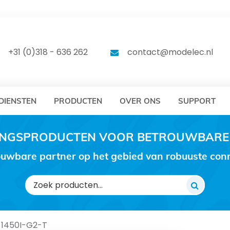
DELEC
MODELEC
+31 (0)318 - 636 262
contact@modelec.nl
DIENSTEN
PRODUCTEN
OVER ONS
SUPPORT
RINGSPRODUCTEN VOOR BETROUWBARE
uwbare partner op het gebied van robuuste conne
Zoeken
naar:
 1450I-G2-T