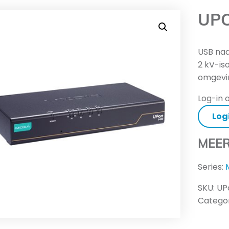
UPO
USB na
2 kV-is
omgevi
Log-in o
Log
MEER
Series:
SKU:
UP
Categor