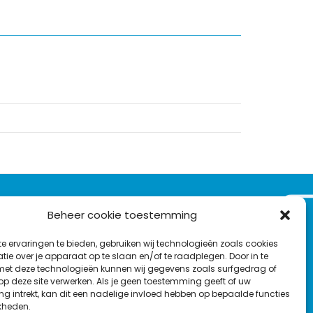
VOLG ONS OP:
Beheer cookie toestemming
Nieuwsbrief
e ervaringen te bieden, gebruiken wij technologieën zoals cookies
L
F
Y
C
ie over je apparaat op te slaan en/of te raadplegen. Door in te
t deze technologieën kunnen wij gegevens zoals surfgedrag of
i
a
o
o
T
 op deze site verwerken. Als je geen toestemming geeft of uw
n
c
u
n
g intrekt, kan dit een nadelige invloed hebben op bepaalde functies
en
w
k
e
T
t
kheden.