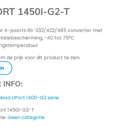
RT 1450I-G2-T
ar 4-poorts RS-232/422/485 converter met
olatiebescherming, -40 tot 75°C
ngstemperatuur
m de prijs voor dit product te zien.
in
 INFO:
Moxa UPort 1400-G2 serie
ort 1450I-G2-T
ie:
Geen categorie