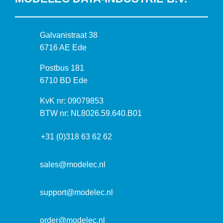
B
Galvanistraat 38
e
6716 AE Ede
z
P
Postbus 181
o
o
6710 BD Ede
e
s
k
I
KvK nr: 09079853
t
a
n
BTW nr: NL8026.59.640.B01
a
d
f
d
r
+31 (0)318 63 62 62
o
r
e
r
e
s
m
sales@modelec.nl
s
a
t
support@modelec.nl
i
e
order@modelec.nl