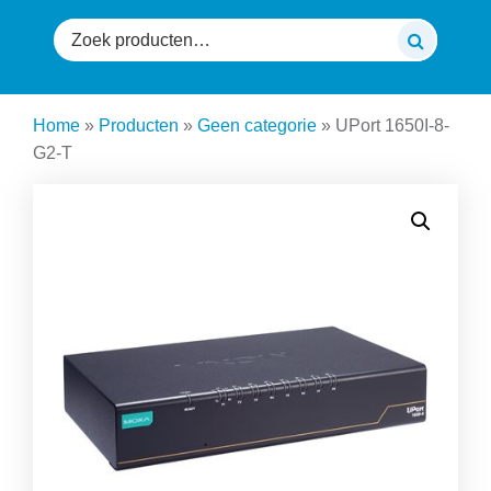
Zoeken
naar:
Home
»
Producten
»
Geen categorie
»
UPort 1650I-8-
G2-T