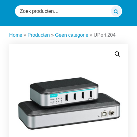
Zoeken
naar:
Home
»
Producten
»
Geen categorie
»
UPort 204