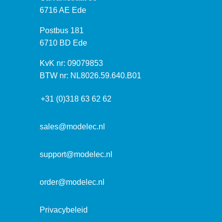
e
6716 AE Ede
z
P
Postbus 181
o
o
6710 BD Ede
e
s
k
I
KvK nr: 09079853
t
a
n
BTW nr: NL8026.59.640.B01
a
d
f
d
r
+31 (0)318 63 62 62
o
r
e
r
e
s
m
sales@modelec.nl
s
a
t
support@modelec.nl
i
e
order@modelec.nl
Privacybeleid