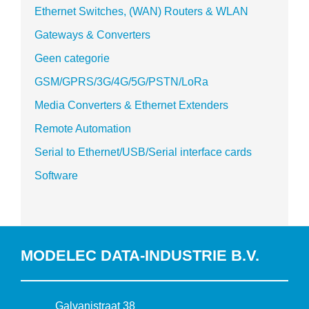
Ethernet Switches, (WAN) Routers & WLAN
Gateways & Converters
Geen categorie
GSM/GPRS/3G/4G/5G/PSTN/LoRa
Media Converters & Ethernet Extenders
Remote Automation
Serial to Ethernet/USB/Serial interface cards
Software
MODELEC DATA-INDUSTRIE B.V.
B
Galvanistraat 38