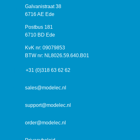
B
Galvanistraat 38
e
6716 AE Ede
z
P
Postbus 181
o
o
6710 BD Ede
e
s
k
I
KvK nr: 09079853
t
a
n
BTW nr: NL8026.59.640.B01
a
d
f
d
r
+31 (0)318 63 62 62
o
r
e
r
e
s
m
sales@modelec.nl
s
a
t
support@modelec.nl
i
e
order@modelec.nl