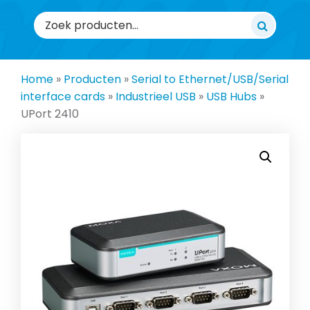
Zoeken
naar:
Home
»
Producten
»
Serial to Ethernet/USB/Serial
interface cards
»
Industrieel USB
»
USB Hubs
»
UPort 2410