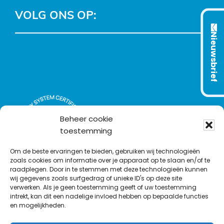
VOLG ONS OP:
Nieuwsbrief
L
T
F
Y
C
i
w
a
o
o
n
i
c
u
n
k
t
e
T
t
e
t
b
u
a
d
e
o
b
c
Beheer cookie
I
r
o
e
t
toestemming
n
k
Om de beste ervaringen te bieden, gebruiken wij technologieën
zoals cookies om informatie over je apparaat op te slaan en/of te
raadplegen. Door in te stemmen met deze technologieën kunnen
wij gegevens zoals surfgedrag of unieke ID's op deze site
verwerken. Als je geen toestemming geeft of uw toestemming
intrekt, kan dit een nadelige invloed hebben op bepaalde functies
en mogelijkheden.