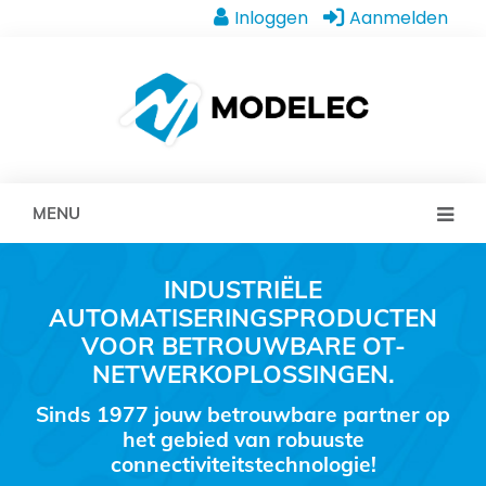
Inloggen
Aanmelden
MENU
INDUSTRIËLE
AUTOMATISERINGSPRODUCTEN
VOOR BETROUWBARE OT-
NETWERKOPLOSSINGEN.
Sinds 1977 jouw betrouwbare partner op
het gebied van robuuste
connectiviteitstechnologie!