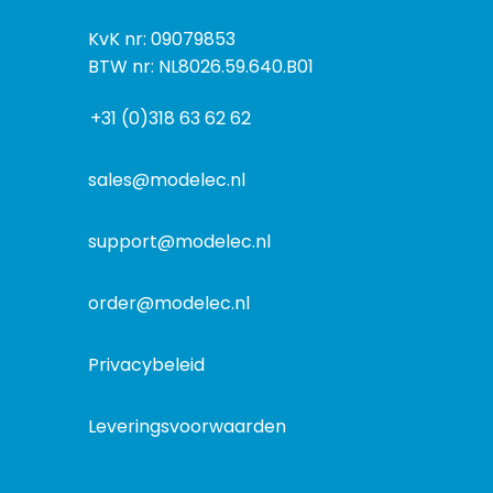
e
s
k
I
KvK nr: 09079853
t
a
n
BTW nr: NL8026.59.640.B01
a
d
f
d
r
+31 (0)318 63 62 62
o
r
e
r
e
s
m
sales@modelec.nl
s
a
t
support@modelec.nl
i
e
order@modelec.nl
Privacybeleid
Leveringsvoorwaarden