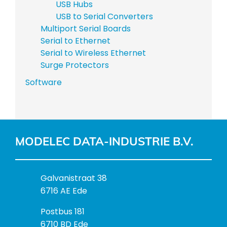
USB Hubs
USB to Serial Converters
Multiport Serial Boards
Serial to Ethernet
Serial to Wireless Ethernet
Surge Protectors
Software
MODELEC DATA-INDUSTRIE B.V.
B
Galvanistraat 38
e
6716 AE Ede
z
P
Postbus 181
o
o
6710 BD Ede