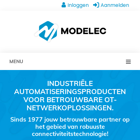
Inloggen
Aanmelden
MENU
INDUSTRIËLE
AUTOMATISERINGSPRODUCTEN
VOOR BETROUWBARE OT-
NETWERKOPLOSSINGEN.
Sinds 1977 jouw betrouwbare partner op
het gebied van robuuste
connectiviteitstechnologie!