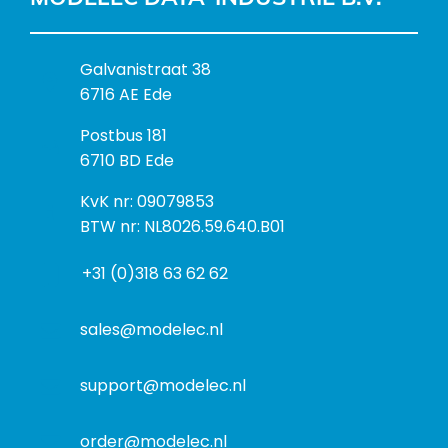
B
Galvanistraat 38
e
6716 AE Ede
z
P
Postbus 181
o
o
6710 BD Ede
e
s
k
I
KvK nr: 09079853
t
a
n
BTW nr: NL8026.59.640.B01
a
d
f
d
r
+31 (0)318 63 62 62
o
r
e
r
e
s
m
sales@modelec.nl
s
a
t
support@modelec.nl
i
e
order@modelec.nl