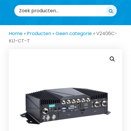
Zoeken
naar:
Home
»
Producten
»
Geen categorie
»
V2406C-
KL1-CT-T