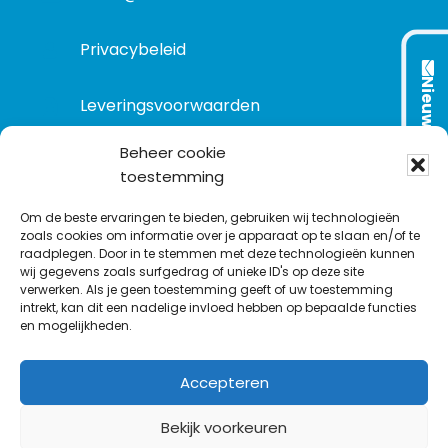
Privacybeleid
Nieuwsbrief
Leveringsvoorwaarden
Beheer cookie
toestemming
VOLG ONS OP:
Om de beste ervaringen te bieden, gebruiken wij technologieën
zoals cookies om informatie over je apparaat op te slaan en/of te
raadplegen. Door in te stemmen met deze technologieën kunnen
L
T
F
Y
C
wij gegevens zoals surfgedrag of unieke ID's op deze site
i
w
a
o
o
verwerken. Als je geen toestemming geeft of uw toestemming
intrekt, kan dit een nadelige invloed hebben op bepaalde functies
n
i
c
u
n
en mogelijkheden.
k
t
e
T
t
e
t
b
u
a
Accepteren
d
e
o
b
c
I
r
o
e
t
Bekijk voorkeuren
n
k