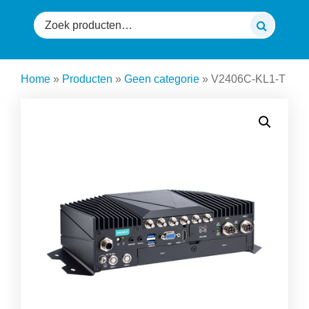
Zoeken
naar:
Home
»
Producten
»
Geen categorie
»
V2406C-KL1-T