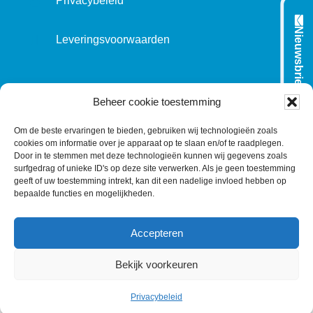
Privacybeleid
Nieuwsbrief
Leveringsvoorwaarden
VOLG ONS OP:
Beheer cookie toestemming
Om de beste ervaringen te bieden, gebruiken wij technologieën zoals
cookies om informatie over je apparaat op te slaan en/of te raadplegen.
L
T
F
Y
C
Door in te stemmen met deze technologieën kunnen wij gegevens zoals
surfgedrag of unieke ID's op deze site verwerken. Als je geen toestemming
i
w
a
o
o
geeft of uw toestemming intrekt, kan dit een nadelige invloed hebben op
n
i
c
u
n
bepaalde functies en mogelijkheden.
k
t
e
T
t
e
t
b
u
a
Accepteren
d
e
o
b
c
I
r
o
e
t
Bekijk voorkeuren
n
k
©
1977
-2026
MODELEC
-
Data-Industrie
|
Keraweb &
Partners
Privacybeleid