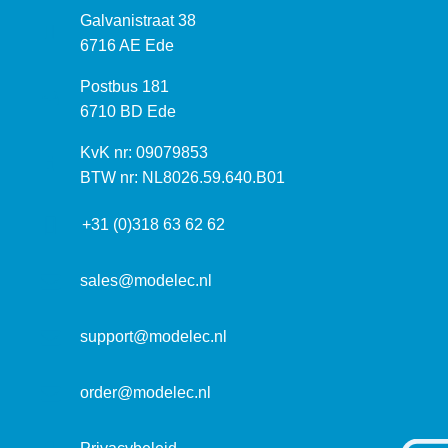
B
Galvanistraat 38
e
6716 AE Ede
z
P
Postbus 181
o
o
6710 BD Ede
e
s
k
I
KvK nr: 09079853
t
a
n
BTW nr: NL8026.59.640.B01
a
d
f
d
r
+31 (0)318 63 62 62
o
r
e
r
e
s
m
sales@modelec.nl
s
a
t
support@modelec.nl
i
e
order@modelec.nl