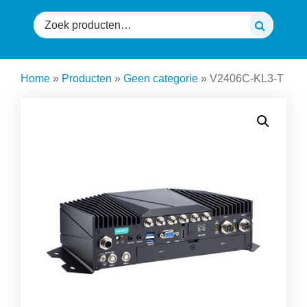
Zoeken
naar:
Home
»
Producten
»
Geen categorie
»
V2406C-KL3-T