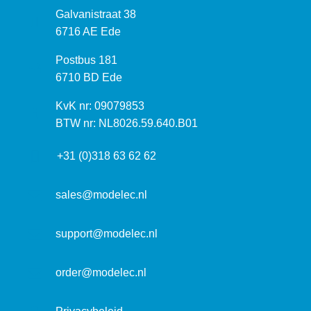
B
Galvanistraat 38
e
6716 AE Ede
z
P
Postbus 181
o
o
6710 BD Ede
e
s
k
I
KvK nr: 09079853
t
a
n
BTW nr: NL8026.59.640.B01
a
d
f
d
r
+31 (0)318 63 62 62
o
r
e
r
e
s
m
sales@modelec.nl
s
a
t
support@modelec.nl
i
e
order@modelec.nl