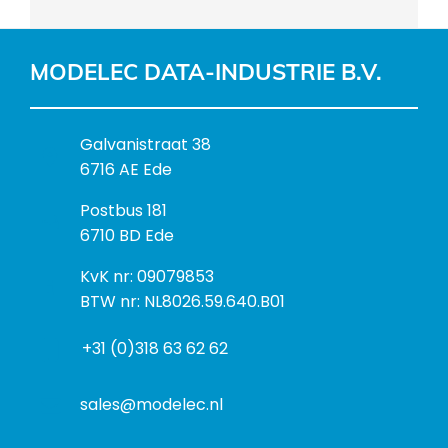
MODELEC DATA-INDUSTRIE B.V.
B
Galvanistraat 38
e
6716 AE Ede
z
P
Postbus 181
o
o
6710 BD Ede
e
s
k
I
KvK nr: 09079853
t
a
n
BTW nr: NL8026.59.640.B01
a
d
f
d
r
+31 (0)318 63 62 62
o
r
e
r
e
s
m
sales@modelec.nl
s
a