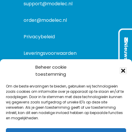
t
support@modelec.nl
i
e
order@modelec.nl
Privacybeleid
Nieuwsbrief
Leveringsvoorwaarden
Beheer cookie
toestemming
VOLG ONS OP:
Om de beste ervaringen te bieden, gebruiken wij technologieën
zoals cookies om informatie over je apparaat op te slaan en/of te
raadplegen. Door in te stemmen met deze technologieën kunnen
L
T
F
Y
C
wij gegevens zoals surfgedrag of unieke ID's op deze site
i
w
a
o
o
verwerken. Als je geen toestemming geeft of uw toestemming
intrekt, kan dit een nadelige invloed hebben op bepaalde functies
n
i
c
u
n
en mogelijkheden.
k
t
e
T
t
e
t
b
u
a