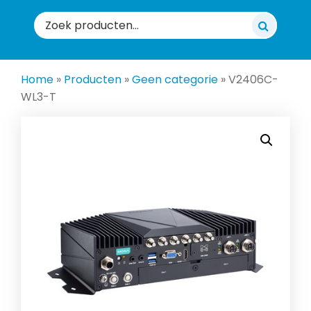
Zoeken
naar:
Home
»
Producten
»
Geen categorie
»
V2406C-
WL3-T