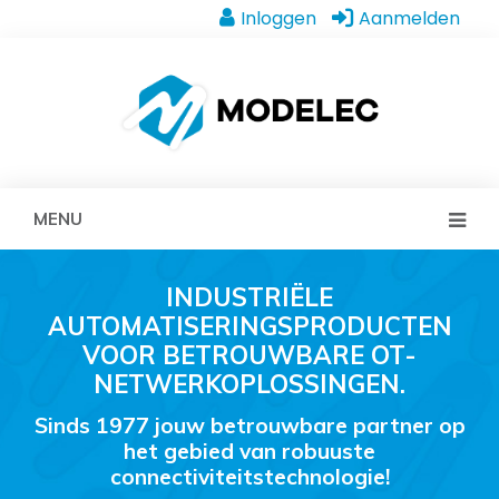
Inloggen
Aanmelden
MENU
INDUSTRIËLE
AUTOMATISERINGSPRODUCTEN
VOOR BETROUWBARE OT-
NETWERKOPLOSSINGEN.
Sinds 1977 jouw betrouwbare partner op
het gebied van robuuste
connectiviteitstechnologie!