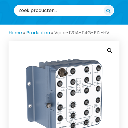
Zoeken
naar:
Home
»
Producten
»
Viper-120A-T4G-P12-HV