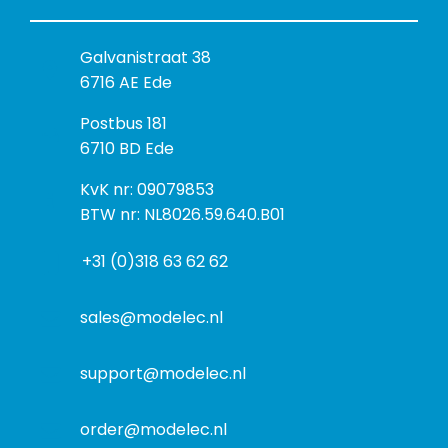
B
Galvanistraat 38
e
6716 AE Ede
z
P
Postbus 181
o
o
6710 BD Ede
e
s
k
I
KvK nr: 09079853
t
a
n
BTW nr: NL8026.59.640.B01
a
d
f
d
r
+31 (0)318 63 62 62
o
r
e
r
e
s
m
sales@modelec.nl
s
a
t
support@modelec.nl
i
e
order@modelec.nl