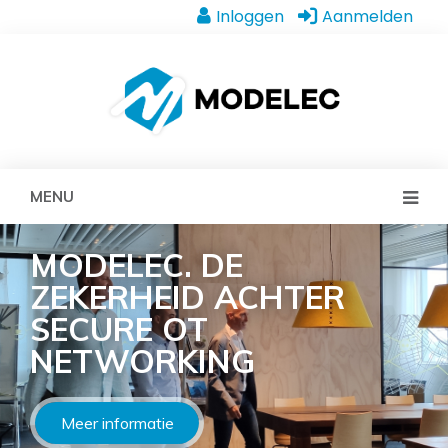
Inloggen
Aanmelden
MENU
MODELEC. DE
ZEKERHEID ACHTER
SECURE OT
NETWORKING
Meer informatie