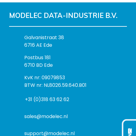
MODELEC DATA-INDUSTRIE B.V.
B
Galvanistraat 38
e
6716 AE Ede
z
P
Postbus 181
o
o
6710 BD Ede
e
s
k
I
KvK nr: 09079853
t
a
n
BTW nr: NL8026.59.640.B01
a
d
f
d
r
+31 (0)318 63 62 62
o
r
e
r
e
s
m
sales@modelec.nl
s
a
t
support@modelec.nl