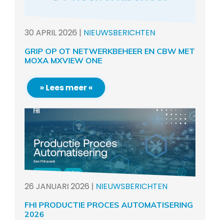
30
APRIL
2026
|
NIEUWSBERICHTEN
GRIP OP OT NETWERKBEHEER EN CBW MET
MOXA MXVIEW ONE
» Lees meer «
26
JANUARI
2026
|
NIEUWSBERICHTEN
FHI PRODUCTIE PROCES AUTOMATISERING
2026