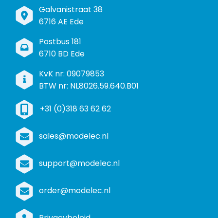
B
Galvanistraat 38
e
6716 AE Ede
z
P
Postbus 181
o
o
6710 BD Ede
e
s
k
I
KvK nr: 09079853
t
a
n
BTW nr: NL8026.59.640.B01
a
d
f
d
r
+31 (0)318 63 62 62
o
r
e
r
e
s
m
sales@modelec.nl
s
a
t
support@modelec.nl
i
e
order@modelec.nl
Privacybeleid