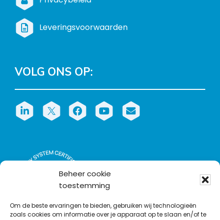
Leveringsvoorwaarden
VOLG ONS OP:
L
T
F
Y
C
i
w
a
o
o
n
i
c
u
n
k
t
e
T
t
e
t
b
u
a
d
e
o
b
c
Beheer cookie
I
r
o
e
t
toestemming
n
k
Om de beste ervaringen te bieden, gebruiken wij technologieën
zoals cookies om informatie over je apparaat op te slaan en/of te