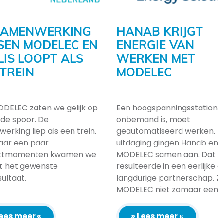
SAMENWERKING
HANAB KRIJGT
SEN MODELEC EN
ENERGIE VAN
LIS LOOPT ALS
WERKEN MET
 TREIN
MODELEC
DELEC zaten we gelijk op
Een hoogspanningsstation
fde spoor. De
onbemand is, moet
erking liep als een trein.
geautomatiseerd werken. 
aar een paar
uitdaging gingen Hanab en
ctmomenten kwamen we
MODELEC samen aan. Dat
ot het gewenste
resulteerde in een eerlijke
sultaat.
langdurige partnerschap. Z
MODELEC niet zomaar een [
Lees meer «
» Lees meer «