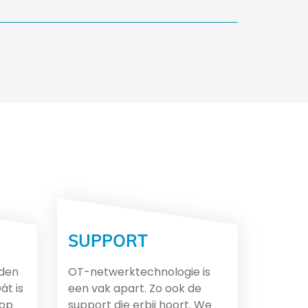
SUPPORT
nden
OT-netwerktechnologie is
át is
een vak apart. Zo ook de
 op
support die erbij hoort. We