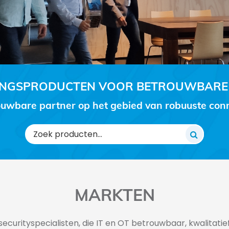
RINGSPRODUCTEN VOOR BETROUWBARE
uwbare partner op het gebied van robuuste conne
Zoeken
naar:
MARKTEN
securityspecialisten, die IT en OT betrouwbaar, kwalitatief