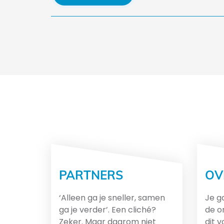
PARTNERS
OV
‘Alleen ga je sneller, samen
Je ga
ga je verder’. Een cliché?
de o
Zeker. Maar daarom niet
dit 