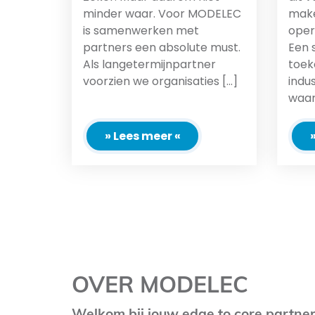
minder waar. Voor MODELEC
make
is samenwerken met
oper
partners een absolute must.
Een 
Als langetermijnpartner
toek
voorzien we organisaties [...]
indu
waarv
» Lees meer «
OVER MODELEC
Welkom bij jouw edge to core partne