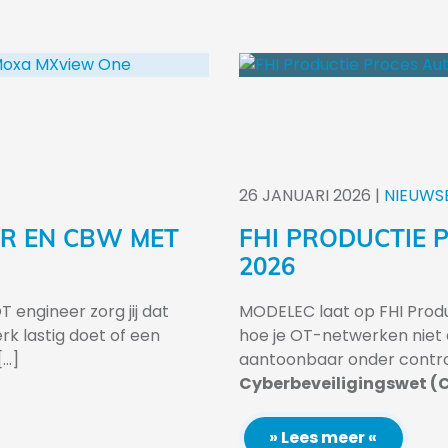
26
JANUARI
2026
|
NIEUWS
R EN CBW MET
FHI PRODUCTIE 
2026
 engineer zorg jij dat
MODELEC laat op FHI Produ
erk lastig doet of een
hoe je OT-netwerken niet 
..]
aantoonbaar onder contro
Cyberbeveiligingswet (
» Lees meer «