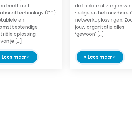
n heeft met
de toekomst zorgen we 
ational technology (OT).
veilige en betrouwbare 
stabiele en
netwerkoplossingen. Zod
omstbestendige
jouw organisatie alles
striële oplossing
‘gewoon’ [...]
an je [...]
» Lees meer «
» Lees meer «
r