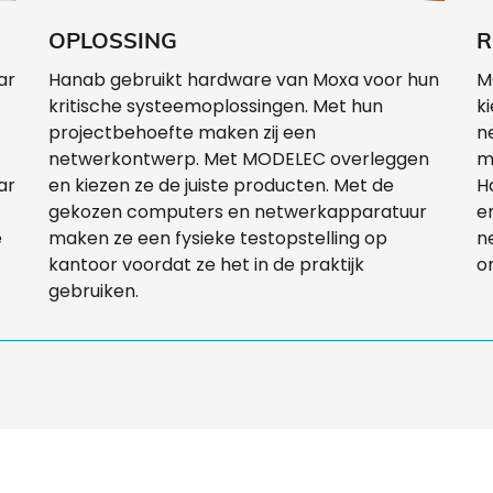
OPLOSSING
R
ar
Hanab gebruikt hardware van Moxa voor hun
M
kritische systeemoplossingen. Met hun
k
projectbehoefte maken zij een
n
netwerkontwerp. Met MODELEC overleggen
m
ar
en kiezen ze de juiste producten. Met de
H
gekozen computers en netwerkapparatuur
e
e
maken ze een fysieke testopstelling op
n
kantoor voordat ze het in de praktijk
o
gebruiken.