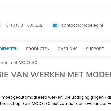
DELEC
MODELEC
+31 (0)318 - 636 262
contact@modelec.nl
DIENSTEN
PRODUCTEN
OVER ONS
SUPPORT
werken met MODELEC
GIE VAN WERKEN MET MODE
, moet geautomatiseerd werken. Die uitdaging gingen 
partnerschap. Zo is MODELEC niet zomaar een leverancier 