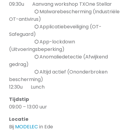
09:30u
Aanvang workshop TXOne Stellar
⬡
Malwarebescherming (Industriële
OT-antivirus)
⬡
Applicatiebeveiliging (OT-
Safeguard)
⬡
App-lockdown
(Uitvoeringsbeperking)
⬡
Anomaliedetectie (Afwijkend
gedrag)
⬡
Altijd actief (Ononderbroken
bescherming)
12:30u
Lunch
Tijdstip
09:00 – 13:00 uur
Locatie
Bij
MODELEC
in Ede