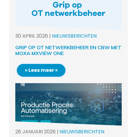
30
APRIL
2026
|
NIEUWSBERICHTEN
GRIP OP OT NETWERKBEHEER EN CBW MET
MOXA MXVIEW ONE
» Lees meer «
26
JANUARI
2026
|
NIEUWSBERICHTEN