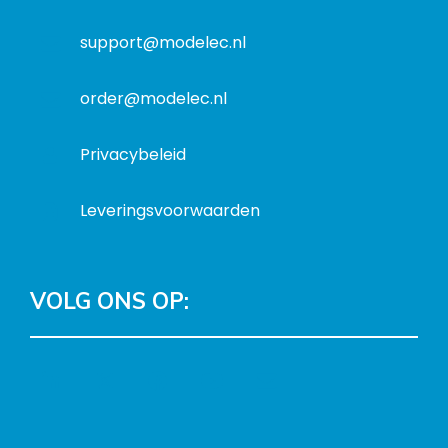
a
t
support@modelec.nl
i
e
order@modelec.nl
Privacybeleid
Leveringsvoorwaarden
VOLG ONS OP:
L
T
F
Y
C
i
w
a
o
o
n
i
c
u
n
k
t
e
T
t