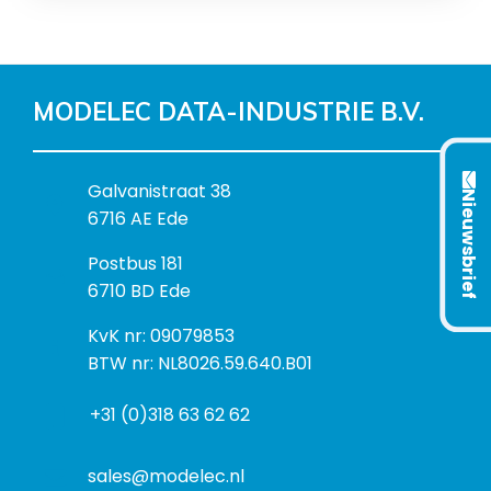
MODELEC DATA-INDUSTRIE B.V.
B
Galvanistraat 38
Nieuwsbrief
e
6716 AE Ede
z
P
Postbus 181
o
o
6710 BD Ede
e
s
k
I
KvK nr: 09079853
t
a
n
BTW nr: NL8026.59.640.B01
a
d
f
d
r
+31 (0)318 63 62 62
o
r
e
r
e
s
m
sales@modelec.nl
s