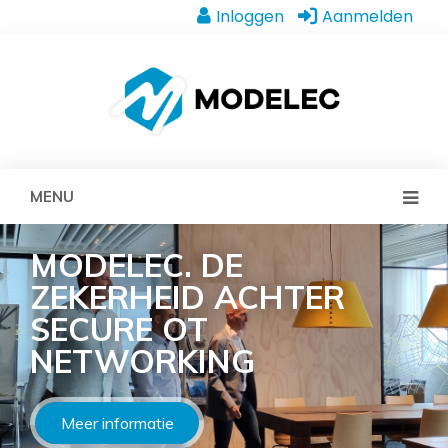
Inloggen
Aanmelden
MENU
MODELEC. DE
ZEKERHEID ACHTER
SECURE OT
NETWORKING
Meer informatie