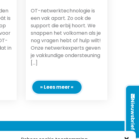
nden
OT-netwerktechnologie is
át is
een vak apart. Zo ook de
 op
support die erbij hoort. We
voor
snappen het volkomen als je
OT-
nog vragen hebt of hulp wilt!
at in
Onze netwerkexperts geven
je vakkundige ondersteuning
[...]
» Lees meer «
Nieuwsbrief
VOLG ONS OP: