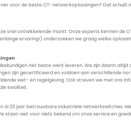
r voor de beste OT-netwerkoplossingen? Dat schuilt in de
eze snel ontwikkelende markt. Onze experts kennen de O
renlange ervaring!) onderzoeken we graag welke oplossing
singen
skundigen het beste werk leveren. We zijn daarin altijd 
ngen zijn gecertificeerd en voldoen aan verschillende no
geldende wet- en regelgeving. Ook streven we met ons inf
e kwaliteit.
 al 25 jaar betrouwbare industriële netwerkswitches. Me
We staan niet voor niets bekend om onze service en goed