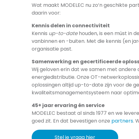
Wat maakt MODELEC nu zo’n geschikte partne
daarin voor:
Kennis delen in connectiviteit
Kennis
up-to-date
houden, is een múst in d
vanbinnen en -buiten. Met die kennis (en ja
organisatie past.
Samenwerking en gecertificeerde oplos
Wij geloven erin dat we samen met andere de
energiedistributie. Onze OT-netwerkoplossi
oplossingen altijd up-to-date zijn voor de 
kwaliteitsmanagementsysteem naar optimal
45+ jaar ervaring én service
MODELEC bestaat al sinds 1977 en we leveren
goed zit. En dat bevestigen onze
partners
. 
Stel je vraag hier