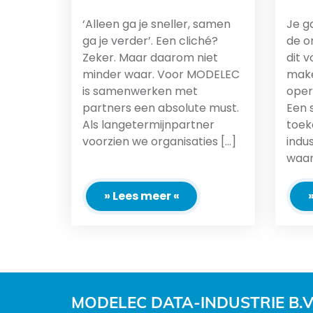
‘Alleen ga je sneller, samen
Je ga
ga je verder’. Een cliché?
de o
Zeker. Maar daarom niet
dit 
minder waar. Voor MODELEC
make
is samenwerken met
oper
partners een absolute must.
Een 
Als langetermijnpartner
toek
voorzien we organisaties [...]
indu
waarv
» Lees meer «
MODELEC DATA-INDUSTRIE B.V