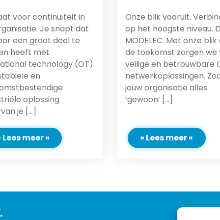
at voor continuïteit in
Onze blik vooruit. Verbi
rganisatie. Je snapt dat
op het hoogste niveau. D
voor een groot deel te
MODELEC. Met onze blik
n heeft met
de toekomst zorgen we 
ational technology (OT).
veilige en betrouwbare 
stabiele en
netwerkoplossingen. Zod
omstbestendige
jouw organisatie alles
striële oplossing
‘gewoon’ [...]
an je [...]
» Lees meer «
» Lees meer «
.