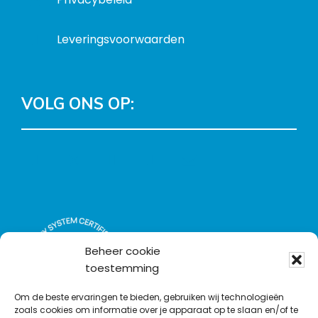
Leveringsvoorwaarden
VOLG ONS OP:
L
T
F
Y
C
i
w
a
o
o
n
i
c
u
n
k
t
e
T
t
e
t
b
u
a
d
e
o
b
c
Beheer cookie
I
r
o
e
t
toestemming
n
k
Om de beste ervaringen te bieden, gebruiken wij technologieën
zoals cookies om informatie over je apparaat op te slaan en/of te