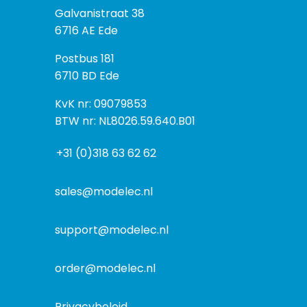
B
Galvanistraat 38
e
6716 AE Ede
z
P
Postbus 181
o
o
6710 BD Ede
e
s
k
I
KvK nr: 09079853
t
a
n
BTW nr: NL8026.59.640.B01
a
d
f
d
r
+31 (0)318 63 62 62
o
r
e
r
e
s
m
sales@modelec.nl
s
a
t
support@modelec.nl
i
e
order@modelec.nl
Privacybeleid