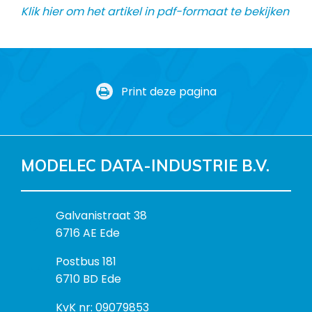
Klik hier om het artikel in pdf-formaat te bekijken
Print deze pagina
MODELEC DATA-INDUSTRIE B.V.
B
Galvanistraat 38
e
6716 AE Ede
z
P
Postbus 181
o
o
6710 BD Ede
e
s
k
I
KvK nr: 09079853