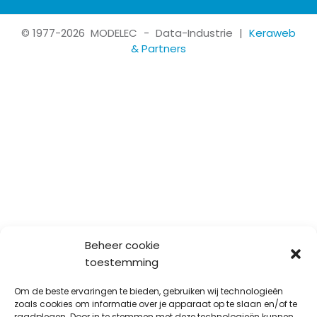
©
1977
-2026
MODELEC
-
Data-Industrie
|
Keraweb
& Partners
Beheer cookie
toestemming
Om de beste ervaringen te bieden, gebruiken wij technologieën
zoals cookies om informatie over je apparaat op te slaan en/of te
raadplegen. Door in te stemmen met deze technologieën kunnen