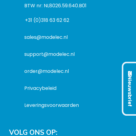
t
a
n
BTW nr: NL8026.59.640.B01
a
d
f
d
r
+31 (0)318 63 62 62
o
r
e
r
e
s
m
sales@modelec.nl
s
a
t
support@modelec.nl
i
e
order@modelec.nl
Nieuwsbrief
Privacybeleid
Leveringsvoorwaarden
VOLG ONS OP: