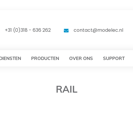
DELEC
MODELEC
+31 (0)318 - 636 262
contact@modelec.nl
DIENSTEN
PRODUCTEN
OVER ONS
SUPPORT
RAIL