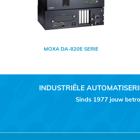
MOXA DA-820E SERIE
INDUSTRIËLE AUTOMATISE
Sinds 1977 jouw betro