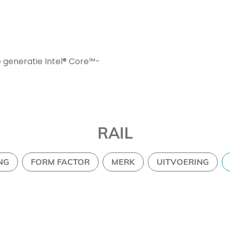
 generatie Intel® Core™-
RAIL
NG
FORM FACTOR
MERK
UITVOERING