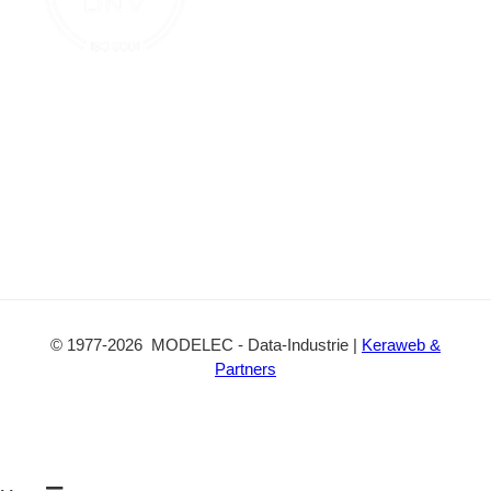
c
t
©
1977
-2026
MODELEC
-
Data-Industrie
|
Keraweb &
Partners