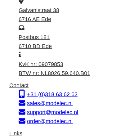
B
e
Galvanistraat 38
z
6716 AE Ede
o
P
e
o
Postbus 181
k
s
6710 BD Ede
I
a
t
n
d
a
KvK nr: 09079853
f
r
d
BTW nr: NL8026.59.640.B01
o
e
r
Contact
r
s
e
+31 (0)318 63 62 62
m
s
sales@modelec.nl
a
support@modelec.nl
t
order@modelec.nl
i
Links
e