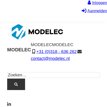
Inloggen
Aanmelden
MODELEC
MODELEC
MODELEC
+31 (0)318 - 636 262
Data-
contact@modelec.nl
Industrie
L