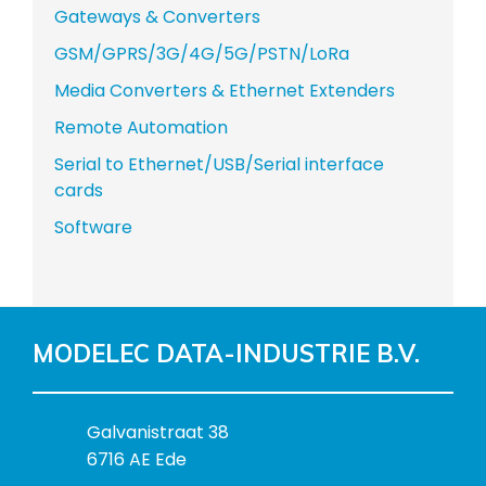
Gateways & Converters
GSM/GPRS/3G/4G/5G/PSTN/LoRa
Media Converters & Ethernet Extenders
Remote Automation
Serial to Ethernet/USB/Serial interface
cards
Software
MODELEC DATA-INDUSTRIE B.V.
B
Galvanistraat 38
e
6716 AE Ede
z