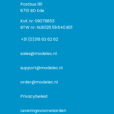
P
Postbus 181
o
o
6710 BD Ede
e
s
k
I
KvK nr: 09079853
t
a
n
BTW nr: NL8026.59.640.B01
a
d
f
d
r
+31 (0)318 63 62 62
o
r
e
r
e
s
m
sales@modelec.nl
s
a
t
support@modelec.nl
i
e
order@modelec.nl
Privacybeleid
Leveringsvoorwaarden