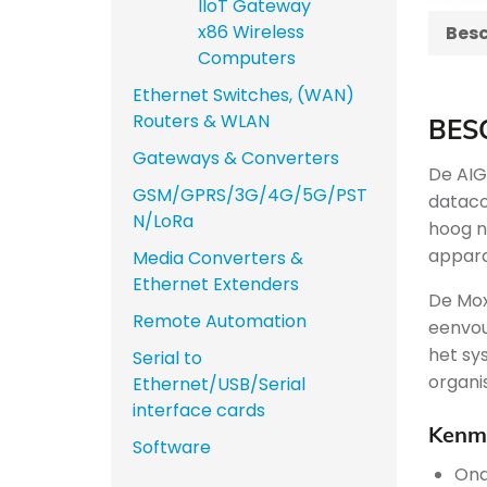
IIoT Gateway
x86 Wireless
Besc
Computers
Ethernet Switches, (WAN)
Routers & WLAN
BES
Gateways & Converters
De AIG
GSM/GPRS/3G/4G/5G/PST
dataco
N/LoRa
hoog n
appara
Media Converters &
Ethernet Extenders
De Mox
Remote Automation
eenvou
het sy
Serial to
organi
Ethernet/USB/Serial
interface cards
Kenme
Software
Ond