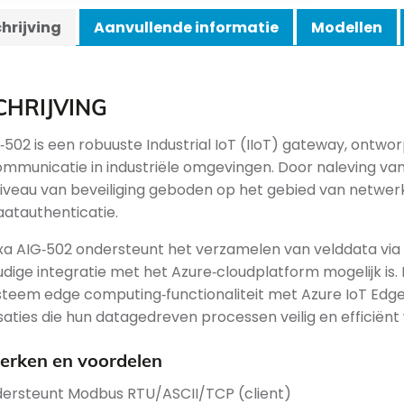
hrijving
Aanvullende informatie
Modellen
CHRIJVING
‑502 is een robuuste Industrial IoT (IIoT) gateway, ontw
mmunicatie in industriële omgevingen. Door naleving van
iveau van beveiliging geboden op het gebied van netwerk
atauthenticatie.
a AIG‑502 ondersteunt het verzamelen van velddata via
dige integratie met het Azure‑cloudplatform mogelijk is
steem edge computing‑functionaliteit met Azure IoT Edge‑
saties die hun datagedreven processen veilig en efficiënt 
rken en voordelen
ersteunt Modbus RTU/ASCII/TCP (client)