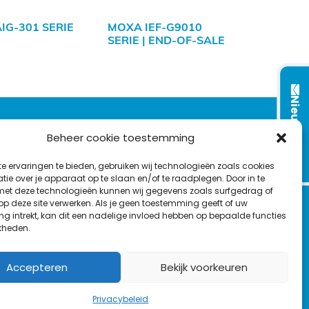
IG-301 SERIE
MOXA IEF-G9010
SERIE | END-OF-SALE
Nieuwsbrief
VOLG ONS OP:
Beheer cookie toestemming
e ervaringen te bieden, gebruiken wij technologieën zoals cookies
L
F
Y
C
ie over je apparaat op te slaan en/of te raadplegen. Door in te
t deze technologieën kunnen wij gegevens zoals surfgedrag of
i
a
o
o
T
 op deze site verwerken. Als je geen toestemming geeft of uw
n
c
u
n
g intrekt, kan dit een nadelige invloed hebben op bepaalde functies
en
w
k
e
T
t
kheden.
i
e
b
u
a
t
d
o
b
c
Accepteren
Bekijk voorkeuren
t
I
o
e
t
e
n
k
Privacybeleid
r