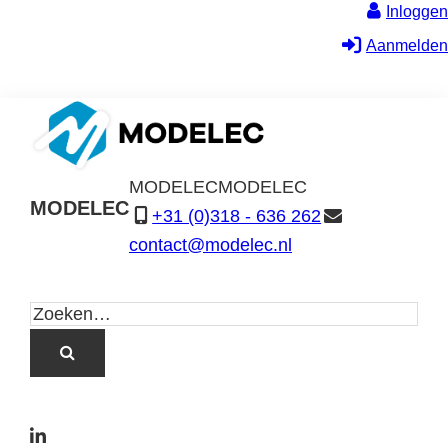
Inloggen
Aanmelden
MODELEC
MODELEC
MODELEC
+31 (0)318 - 636 262
Data-
contact@modelec.nl
Industrie
L