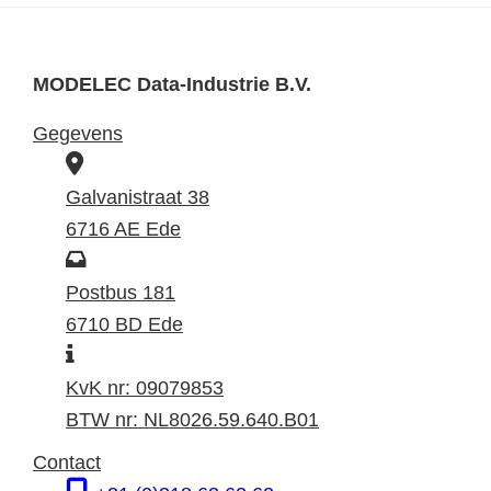
MODELEC Data-Industrie B.V.
Gegevens
B
e
Galvanistraat 38
z
6716 AE Ede
o
P
e
o
Postbus 181
k
s
6710 BD Ede
I
a
t
n
d
a
KvK nr: 09079853
f
r
d
BTW nr: NL8026.59.640.B01
o
e
r
Contact
r
s
e