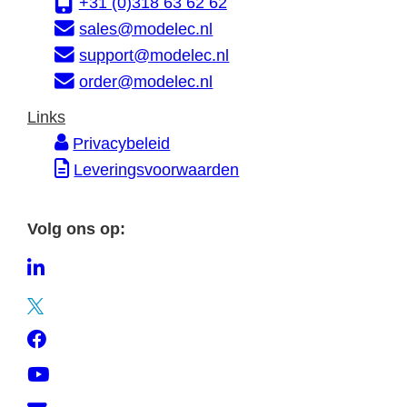
+31 (0)318 63 62 62
m
s
sales@modelec.nl
a
support@modelec.nl
t
order@modelec.nl
i
Links
e
Privacybeleid
Leveringsvoorwaarden
Volg ons op:
L
i
T
n
w
F
k
i
a
e
Y
t
c
d
o