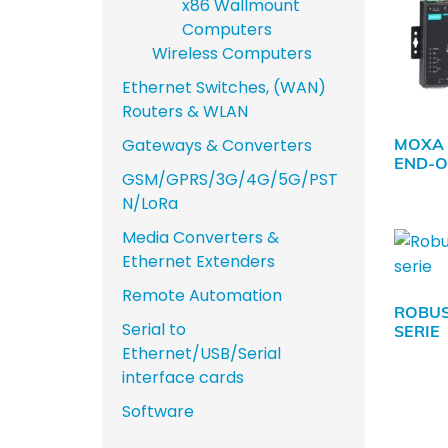
x86 Wallmount
Computers
Wireless Computers
Ethernet Switches, (WAN)
Routers & WLAN
MOXA 
Gateways & Converters
END-O
GSM/GPRS/3G/4G/5G/PST
N/LoRa
Media Converters &
Ethernet Extenders
Remote Automation
ROBUS
Serial to
SERIE
Ethernet/USB/Serial
interface cards
Software