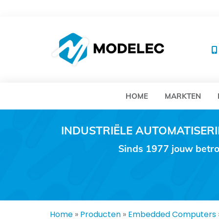
MO
HOME
MARKTEN
INDUSTRIËLE AUTOMATISE
Sinds 1977 jouw betro
Home
»
Producten
»
Embedded Computers