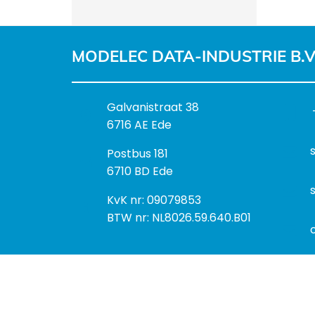
MODELEC DATA-INDUSTRIE B.V
B
Galvanistraat 38
e
6716 AE Ede
z
P
Postbus 181
o
o
6710 BD Ede
e
s
k
I
KvK nr: 09079853
t
a
n
BTW nr: NL8026.59.640.B01
a
d
f
d
r
o
r
e
r
e
s
m
s
a