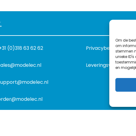
.
Om de best
om informat
+31 (0)318 63 62 62
Privacybeleid
stemmen me
unieke ID's
toestemmin
sales@modelec.nl
Leveringsvoorwaard
en mogelij
support@modelec.nl
order@modelec.nl
©
1977
-2026
MODELEC
-
Data-Industrie
|
Keraweb & Partne