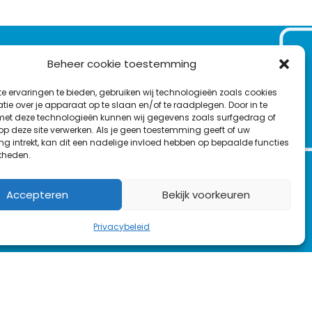
VOLG ONS OP:
Beheer cookie toestemming
Nieuwsbrief
e ervaringen te bieden, gebruiken wij technologieën zoals cookies
L
T
F
Y
C
ie over je apparaat op te slaan en/of te raadplegen. Door in te
t deze technologieën kunnen wij gegevens zoals surfgedrag of
i
w
a
o
o
 op deze site verwerken. Als je geen toestemming geeft of uw
n
i
c
u
n
g intrekt, kan dit een nadelige invloed hebben op bepaalde functies
en
kheden.
k
t
e
T
t
e
t
b
u
a
d
e
o
b
c
Accepteren
Bekijk voorkeuren
I
r
o
e
t
n
k
Privacybeleid
rs