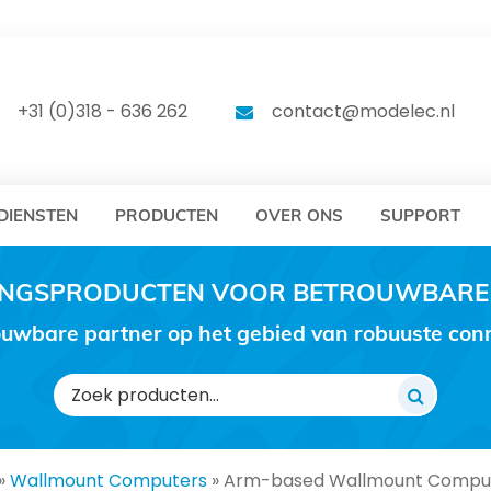
DELEC
MODELEC
+31 (0)318 - 636 262
contact@modelec.nl
DIENSTEN
PRODUCTEN
OVER ONS
SUPPORT
RINGSPRODUCTEN VOOR BETROUWBARE
uwbare partner op het gebied van robuuste conne
Zoeken
naar:
»
Wallmount Computers
»
Arm-based Wallmount Compu