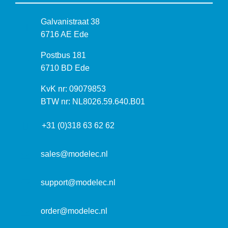
B
Galvanistraat 38
e
6716 AE Ede
z
P
Postbus 181
o
o
6710 BD Ede
e
s
k
I
KvK nr: 09079853
t
a
n
BTW nr: NL8026.59.640.B01
a
d
f
d
r
+31 (0)318 63 62 62
o
r
e
r
e
s
m
sales@modelec.nl
s
a
t
support@modelec.nl
i
e
order@modelec.nl