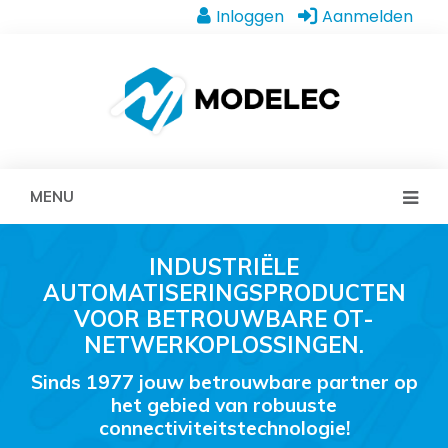
Inloggen
Aanmelden
MENU
INDUSTRIËLE
AUTOMATISERINGSPRODUCTEN
VOOR BETROUWBARE OT-
NETWERKOPLOSSINGEN.
Sinds 1977 jouw betrouwbare partner op
het gebied van robuuste
connectiviteitstechnologie!