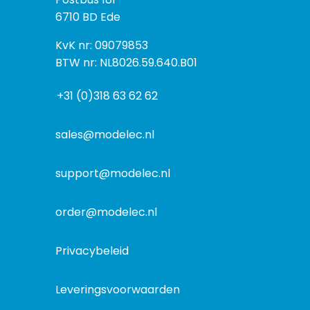
o
o
6710 BD Ede
e
s
k
I
KvK nr: 09079853
t
a
n
BTW nr: NL8026.59.640.B01
a
d
f
d
r
+31 (0)318 63 62 62
o
r
e
r
e
s
m
sales@modelec.nl
s
a
t
support@modelec.nl
i
e
order@modelec.nl
Privacybeleid
Leveringsvoorwaarden