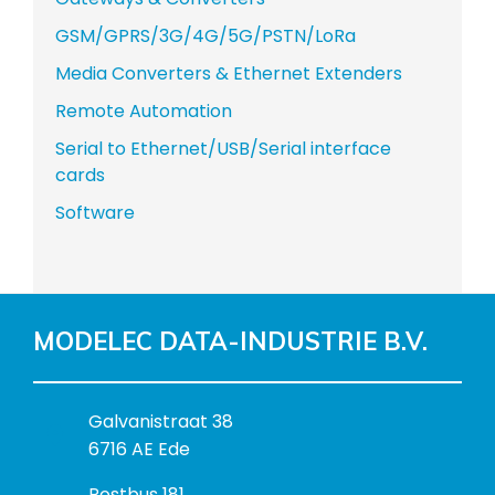
GSM/GPRS/3G/4G/5G/PSTN/LoRa
Media Converters & Ethernet Extenders
Remote Automation
Serial to Ethernet/USB/Serial interface
cards
Software
MODELEC DATA-INDUSTRIE B.V.
B
Galvanistraat 38
e
6716 AE Ede
z
P
Postbus 181