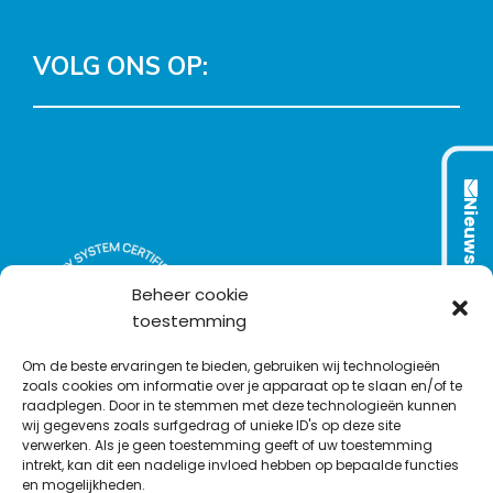
VOLG ONS OP:
L
T
F
Y
C
i
w
a
o
o
n
i
c
u
n
Nieuwsbrief
k
t
e
T
t
e
t
b
u
a
d
e
o
b
c
Beheer cookie
I
r
o
e
t
toestemming
n
k
Om de beste ervaringen te bieden, gebruiken wij technologieën
zoals cookies om informatie over je apparaat op te slaan en/of te
raadplegen. Door in te stemmen met deze technologieën kunnen
wij gegevens zoals surfgedrag of unieke ID's op deze site
verwerken. Als je geen toestemming geeft of uw toestemming
intrekt, kan dit een nadelige invloed hebben op bepaalde functies
en mogelijkheden.