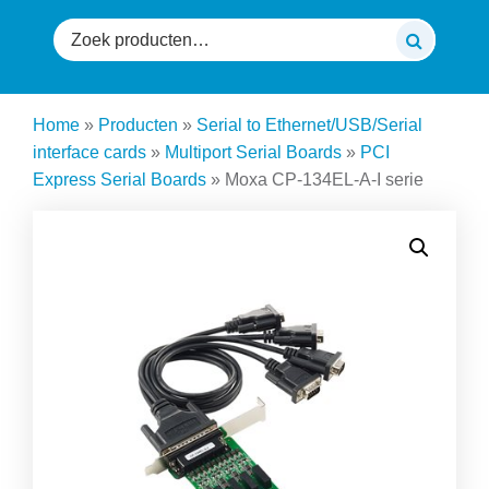
Zoeken
naar:
Home
»
Producten
»
Serial to Ethernet/USB/Serial
interface cards
»
Multiport Serial Boards
»
PCI
Express Serial Boards
»
Moxa CP-134EL-A-I serie