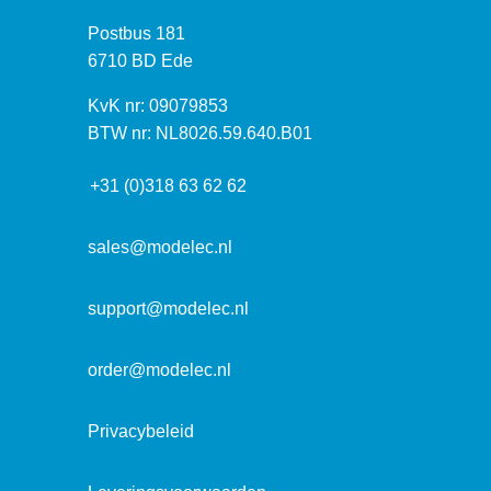
z
P
Postbus 181
o
o
6710 BD Ede
e
s
k
I
KvK nr: 09079853
t
a
n
BTW nr: NL8026.59.640.B01
a
d
f
d
r
+31 (0)318 63 62 62
o
r
e
r
e
s
m
sales@modelec.nl
s
a
t
support@modelec.nl
i
e
order@modelec.nl
Privacybeleid