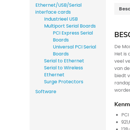
Ethernet/USB/Serial
Besc
interface cards
Industrieel USB
Multiport Serial Boards
PCI Express Serial
BES
Boards
De Mox
Universal PCI Serial
Het is
Boards
Serial to Ethernet
veel v
Serial to Wireless
van de
Ethernet
biedt 
Surge Protectors
randap
worden
Software
Kenme
PCI
921
128