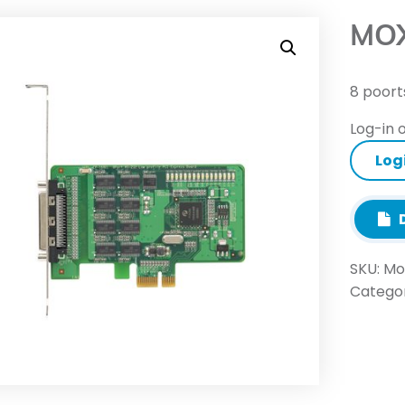
MOX
8 poort
Log-in o
Log
D
SKU:
Mo
Categor