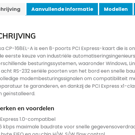
hrijving
Aanvullende informatie
Modellen
CHRIJVING
a CP-168EL-A is een 8-poorts PCI Express-kaart die is
 de eerste keuze van industriële automatiseringsingenieu
erschillende besturingssystemen, waaronder Windows, Linu
 acht RS-232 seriële poorten van het bord een snelle ba
volledige modembesturingssignalen om compatibiliteit me
paratuur te garanderen, en dankzij de PCI Express x1-classi
 geïnstalleerd.
rken en voordelen
 Express 1.0-compatibel
,6 kbps maximale baudrate voor snelle gegevensoverdra
-byte FIFO en on-chip H/W, S/W flow control