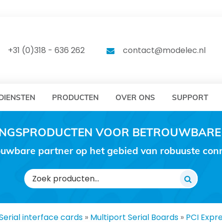
DELEC
MODELEC
+31 (0)318 - 636 262
contact@modelec.nl
DIENSTEN
PRODUCTEN
OVER ONS
SUPPORT
RINGSPRODUCTEN VOOR BETROUWBARE
uwbare partner op het gebied van robuuste conne
Zoeken
naar:
Serial interface cards
»
Multiport Serial Boards
»
PCI Expre