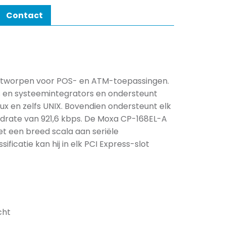
Contact
 ontworpen voor POS- en ATM-toepassingen.
rs en systeemintegrators en ondersteunt
x en zelfs UNIX. Bovendien ondersteunt elk
udrate van 921,6 kbps. De Moxa CP-168EL-A
t een breed scala aan seriële
ficatie kan hij in elk PCI Express-slot
cht