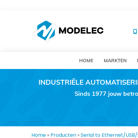
MO
HOME
MARKTEN
INDUSTRIËLE AUTOMATISE
Sinds 1977 jouw betro
Home
»
Producten
»
Serial to Ethernet/USB/