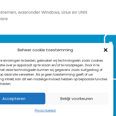
ystemen, waaronder Windows, Linux en UNIX
ware
VOLG ONS OP:
Nieuwsbrief
Beheer cookie toestemming
e ervaringen te bieden, gebruiken wij technologieën zoals cookies
L
F
Y
C
ie over je apparaat op te slaan en/of te raadplegen. Door in te
t deze technologieën kunnen wij gegevens zoals surfgedrag of
i
a
o
o
T
 op deze site verwerken. Als je geen toestemming geeft of uw
n
c
u
n
g intrekt, kan dit een nadelige invloed hebben op bepaalde functies
en
w
k
e
T
t
kheden.
i
e
b
u
a
t
d
o
b
c
Accepteren
Bekijk voorkeuren
t
I
o
e
t
e
n
k
Privacybeleid
r