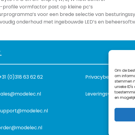
-profile vormfactor past op kleine pc’s
urprogramma’s voor een brede selectie van besturingss
voudig onderhoud met ingebouwde LED’s en beheersoft
.
Om de best
om informat
+31 (0)318 63 62 62
Privacybeleid
stemmen me
unieke ID's
toestemmin
sales@modelec.nl
Leveringsvoorwaard
en mogelij
support@modelec.nl
order@modelec.nl