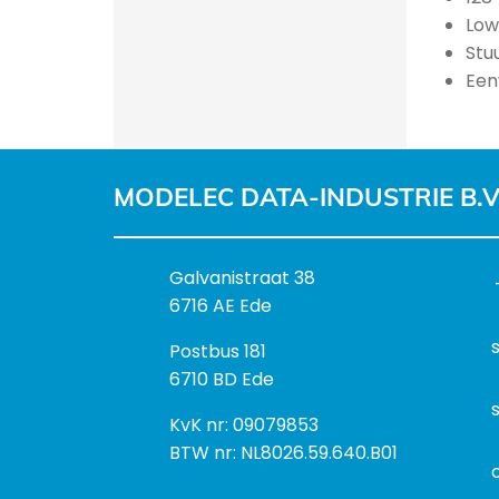
Low
Stu
Een
MODELEC DATA-INDUSTRIE B.V
B
Galvanistraat 38
e
6716 AE Ede
z
P
Postbus 181
o
o
6710 BD Ede
e
s
k
I
KvK nr: 09079853
t
a
n
BTW nr: NL8026.59.640.B01
a
d
f
d