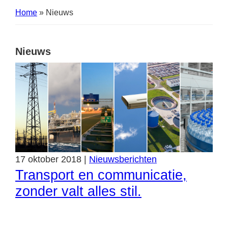
Home
»
Nieuws
Nieuws
17
oktober
2018
|
Nieuwsberichten
Transport en communicatie,
zonder valt alles stil.