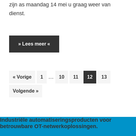
zijn as maandag 14 mei u graag weer van
dienst.
» Lees meer «
…
« Vorige
1
10
11
12
13
Volgende »
Industriële automatiseringsproducten voor
betrouwbare OT-netwerkoplossingen.