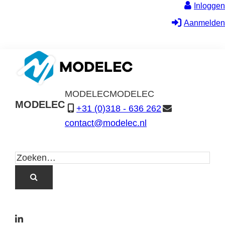
Inloggen
Aanmelden
MODELEC
MODELEC
MODELEC
+31 (0)318 - 636 262
Data-
contact@modelec.nl
Industrie
L