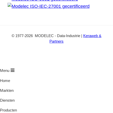
u
t
o
b
a
k
e
c
t
©
1977
-2026
MODELEC
-
Data-Industrie
|
Keraweb &
Partners
Menu
Home
Markten
Diensten
Producten