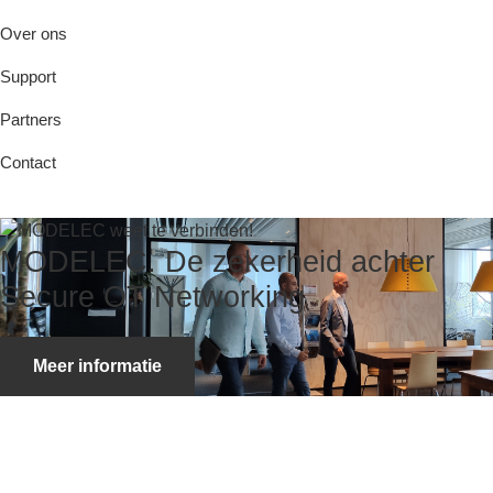
Over ons
Support
Partners
Contact
Previous
MODELEC. De zekerheid achter
Next
Secure OT Networking
Meer informatie