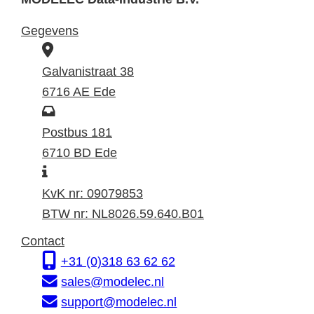
Gegevens
B
e
Galvanistraat 38
z
6716 AE Ede
o
P
e
o
Postbus 181
k
s
6710 BD Ede
I
a
t
n
d
a
KvK nr: 09079853
f
r
d
BTW nr: NL8026.59.640.B01
o
e
r
Contact
r
s
e
+31 (0)318 63 62 62
m
s
sales@modelec.nl
a
support@modelec.nl