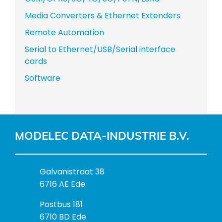
Media Converters & Ethernet Extenders
Remote Automation
Serial to Ethernet/USB/Serial interface
cards
Software
MODELEC DATA-INDUSTRIE B.V.
B
Galvanistraat 38
e
6716 AE Ede
z
P
Postbus 181
o
o
6710 BD Ede
e