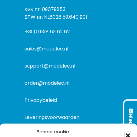
s
k
I
KvK nr: 09079853
t
a
n
BTW nr: NL8026.59.640.B01
a
d
f
d
r
+31 (0)318 63 62 62
o
r
e
r
e
s
m
sales@modelec.nl
s
a
t
support@modelec.nl
i
e
order@modelec.nl
Privacybeleid
Nieuwsbrief
Leveringsvoorwaarden
Beheer cookie