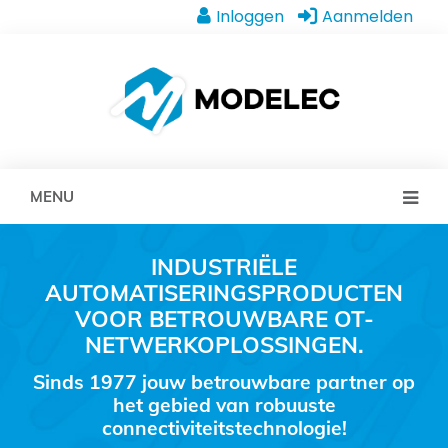
Inloggen
Aanmelden
MENU
INDUSTRIËLE
AUTOMATISERINGSPRODUCTEN
VOOR BETROUWBARE OT-
NETWERKOPLOSSINGEN.
Sinds 1977 jouw betrouwbare partner op
het gebied van robuuste
connectiviteitstechnologie!