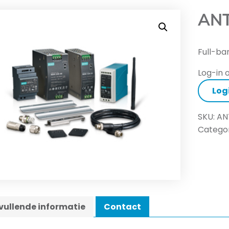
ANT
Full-b
Log-in o
Log
SKU:
AN
Categor
ullende informatie
Contact