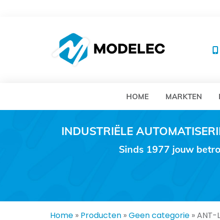
MO
HOME
MARKTEN
INDUSTRIËLE AUTOMATISE
Sinds 1977 jouw betro
Home
»
Producten
»
Geen categorie
»
ANT-