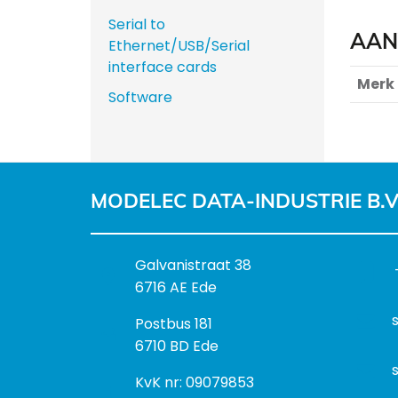
Serial to
AAN
Ethernet/USB/Serial
interface cards
Merk
Software
MODELEC DATA-INDUSTRIE B.V
B
Galvanistraat 38
e
6716 AE Ede
z
P
Postbus 181
o
o
6710 BD Ede
e
s
k
I
KvK nr: 09079853
t
a