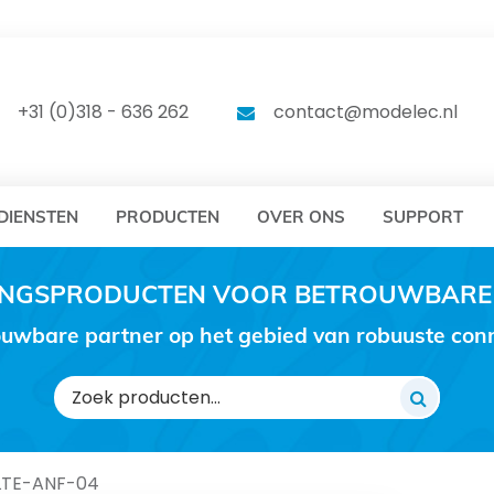
DELEC
MODELEC
+31 (0)318 - 636 262
contact@modelec.nl
DIENSTEN
PRODUCTEN
OVER ONS
SUPPORT
RINGSPRODUCTEN VOOR BETROUWBARE
uwbare partner op het gebied van robuuste conne
Zoeken
naar:
LTE-ANF-04