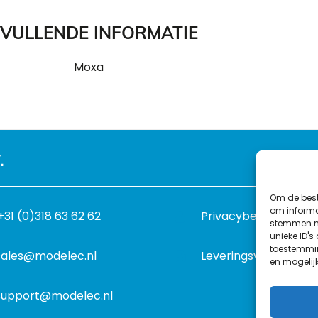
VULLENDE INFORMATIE
Moxa
.
Om de best
om informat
+31 (0)318 63 62 62
Privacybeleid
stemmen me
unieke ID's
toestemmin
sales@modelec.nl
Leveringsvoorwaard
en mogelij
support@modelec.nl