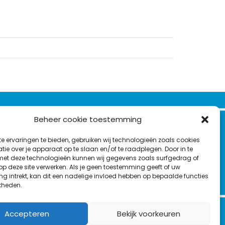
VOLG ONS OP:
Beheer cookie toestemming
Nieuwsbrief
e ervaringen te bieden, gebruiken wij technologieën zoals cookies
L
F
Y
C
ie over je apparaat op te slaan en/of te raadplegen. Door in te
t deze technologieën kunnen wij gegevens zoals surfgedrag of
i
a
o
o
 op deze site verwerken. Als je geen toestemming geeft of uw
T
n
c
u
n
g intrekt, kan dit een nadelige invloed hebben op bepaalde functies
en
w
kheden.
k
e
T
t
i
e
b
u
a
t
d
o
b
c
Accepteren
Bekijk voorkeuren
t
I
o
e
t