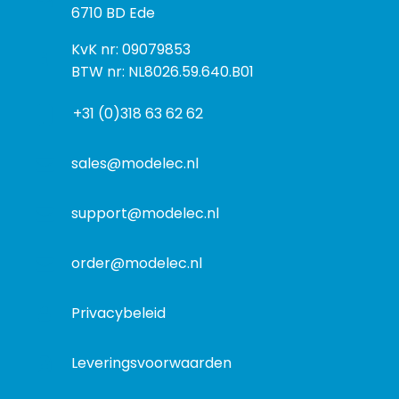
o
6710 BD Ede
e
s
k
I
KvK nr: 09079853
t
a
n
BTW nr: NL8026.59.640.B01
a
d
f
d
r
+31 (0)318 63 62 62
o
r
e
r
e
s
m
sales@modelec.nl
s
a
t
support@modelec.nl
i
e
order@modelec.nl
Privacybeleid
Leveringsvoorwaarden