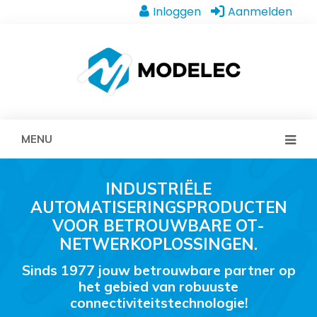
Inloggen
Aanmelden
MENU
INDUSTRIËLE
AUTOMATISERINGSPRODUCTEN
VOOR BETROUWBARE OT-
NETWERKOPLOSSINGEN.
Sinds 1977 jouw betrouwbare partner op
het gebied van robuuste
connectiviteitstechnologie!