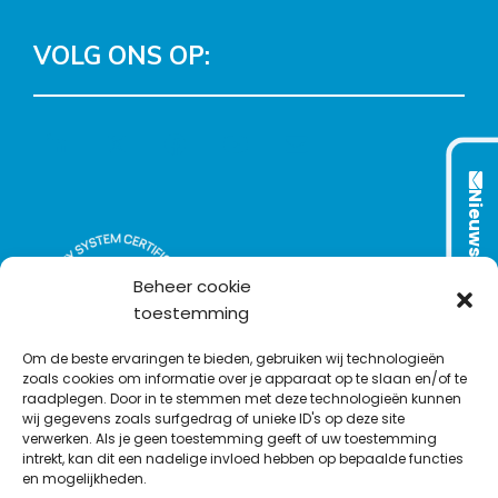
VOLG ONS OP:
L
T
F
Y
C
i
w
a
o
o
n
i
c
u
n
Nieuwsbrief
k
t
e
T
t
e
t
b
u
a
d
e
o
b
c
Beheer cookie
I
r
o
e
t
toestemming
n
k
Om de beste ervaringen te bieden, gebruiken wij technologieën
zoals cookies om informatie over je apparaat op te slaan en/of te
raadplegen. Door in te stemmen met deze technologieën kunnen
wij gegevens zoals surfgedrag of unieke ID's op deze site
verwerken. Als je geen toestemming geeft of uw toestemming
intrekt, kan dit een nadelige invloed hebben op bepaalde functies
en mogelijkheden.