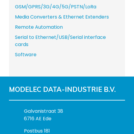
GSM/GPRS/3G/4G/5G/PSTN/LoRa
Media Converters & Ethernet Extenders
Remote Automation
Serial to Ethernet/USB/Serial interface
cards
Software
MODELEC DATA-INDUSTRIE B.V.
B
Galvanistraat 38
e
6716 AE Ede
z
P
Postbus 181
o