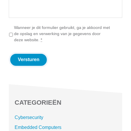
P
Wanneer je dit formulier gebruikt, ga je akkoord met
r
de opslag en verwerking van je gegevens door
i
deze website.
*
v
a
c
Versturen
y
b
e
l
e
i
d
CATEGORIEËN
*
Cybersecurity
Embedded Computers