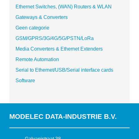
Ethernet Switches, (WAN) Routers & WLAN
Gateways & Converters
Geen categorie
GSM/GPRS/3G/4G/5G/PSTN/LoRa
Media Converters & Ethernet Extenders
Remote Automation
Serial to Ethernet/USB/Serial interface cards
Software
MODELEC DATA-INDUSTRIE B.V.
B
Galvanistraat 38