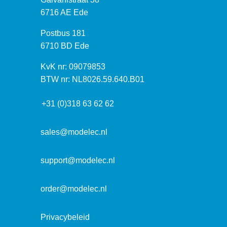
e
6716 AE Ede
z
P
Postbus 181
o
o
6710 BD Ede
e
s
k
I
KvK nr: 09079853
t
a
n
BTW nr: NL8026.59.640.B01
a
d
f
d
r
+31 (0)318 63 62 62
o
r
e
r
e
s
m
sales@modelec.nl
s
a
t
support@modelec.nl
i
e
order@modelec.nl
Privacybeleid