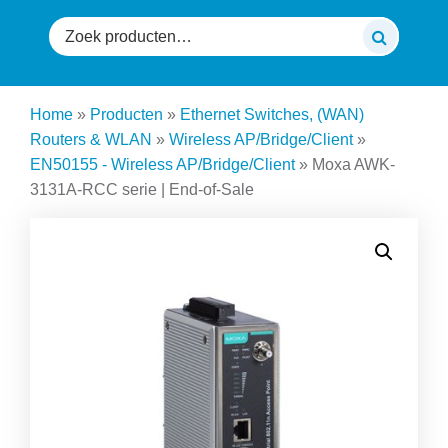
Zoeken
naar:
Home
»
Producten
»
Ethernet Switches, (WAN)
Routers & WLAN
»
Wireless AP/Bridge/Client
»
EN50155 - Wireless AP/Bridge/Client
»
Moxa AWK-
3131A-RCC serie | End-of-Sale