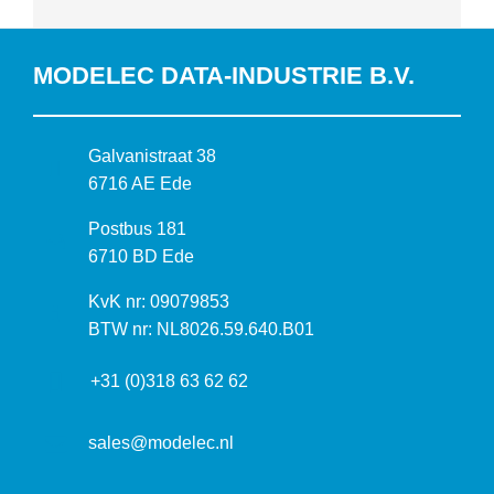
MODELEC DATA-INDUSTRIE B.V.
B
Galvanistraat 38
e
6716 AE Ede
z
P
Postbus 181
o
o
6710 BD Ede
e
s
k
I
KvK nr: 09079853
t
a
n
BTW nr: NL8026.59.640.B01
a
d
f
d
r
+31 (0)318 63 62 62
o
r
e
r
e
s
m
sales@modelec.nl
s
a
t