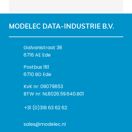
MODELEC DATA-INDUSTRIE B.V.
B
Galvanistraat 38
e
6716 AE Ede
z
P
Postbus 181
o
o
6710 BD Ede
e
s
k
I
KvK nr: 09079853
t
a
n
BTW nr: NL8026.59.640.B01
a
d
f
d
r
+31 (0)318 63 62 62
o
r
e
r
e
s
m
sales@modelec.nl
s
a