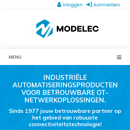
Inloggen
Aanmelden
MENU
INDUSTRIËLE
AUTOMATISERINGSPRODUCTEN
VOOR BETROUWBARE OT-
NETWERKOPLOSSINGEN.
Sinds 1977 jouw betrouwbare partner op
het gebied van robuuste
connectiviteitstechnologie!