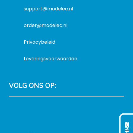
t
support@modelec.nl
i
e
order@modelec.nl
Privacybeleid
Leveringsvoorwaarden
VOLG ONS OP:
L
T
F
Y
C
i
w
a
o
o
n
i
c
u
n
k
t
e
T
t