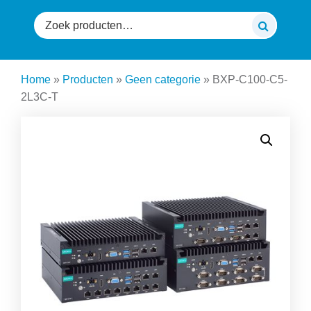
Zoeken
naar:
Home
»
Producten
»
Geen categorie
»
BXP-C100-C5-
2L3C-T