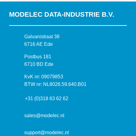
MODELEC DATA-INDUSTRIE B.V.
B
Galvanistraat 38
e
6716 AE Ede
z
P
Postbus 181
o
o
6710 BD Ede
e
s
k
I
KvK nr: 09079853
t
a
n
BTW nr: NL8026.59.640.B01
a
d
f
d
r
+31 (0)318 63 62 62
o
r
e
r
e
s
m
sales@modelec.nl
s
a
t
support@modelec.nl