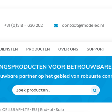
DELEC
MODELEC
+31 (0)318 - 636 262
contact@modelec.nl
DIENSTEN
PRODUCTEN
OVER ONS
SUPPORT
RINGSPRODUCTEN VOOR BETROUWBARE
uwbare partner op het gebied van robuuste conne
Zoeken
naar:
»
CELLULAR-LTE-EU | End-of-Sale