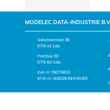
MODELEC DATA-INDUSTRIE B.V
B
Galvanistraat 38
e
6716 AE Ede
z
P
Postbus 181
o
o
6710 BD Ede
e
s
k
I
KvK nr: 09079853
t
a
n
BTW nr: NL8026.59.640.B01
a
d
f
d
r
o
r
e
r
e
s
m
s
a