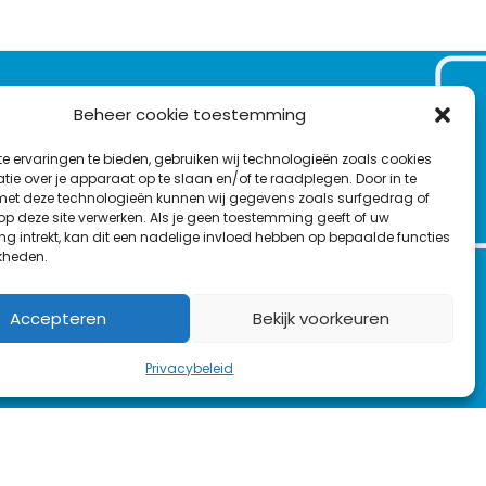
VOLG ONS OP:
Beheer cookie toestemming
Nieuwsbrief
e ervaringen te bieden, gebruiken wij technologieën zoals cookies
L
T
F
Y
C
ie over je apparaat op te slaan en/of te raadplegen. Door in te
t deze technologieën kunnen wij gegevens zoals surfgedrag of
i
w
a
o
o
 op deze site verwerken. Als je geen toestemming geeft of uw
n
i
c
u
n
g intrekt, kan dit een nadelige invloed hebben op bepaalde functies
en
k
t
e
T
t
kheden.
e
t
b
u
a
d
e
o
b
c
Accepteren
Bekijk voorkeuren
I
r
o
e
t
n
k
Privacybeleid
rs