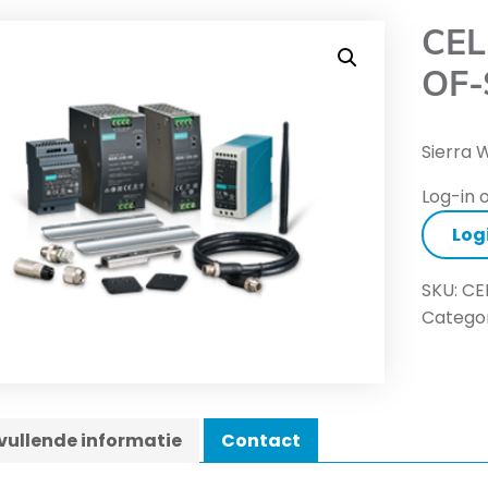
CEL
OF-
Sierra 
Log-in o
Log
SKU:
CE
Categor
ullende informatie
Contact