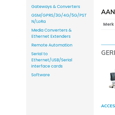
Gateways & Converters
AAN
GSM/GPRS/3G/4G/5G/PST
N/LoRa
Merk
Media Converters &
Ethernet Extenders
Remote Automation
GER
Serial to
Ethernet/USB/Serial
interface cards
Software
ACCES