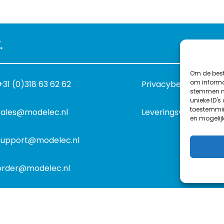
.
Om de best
om informat
+31 (0)318 63 62 62
Privacybeleid
stemmen me
unieke ID's
toestemmin
sales@modelec.nl
Leveringsvoorwaard
en mogelij
support@modelec.nl
order@modelec.nl
©
1977
-2026
MODELEC
-
Data-Industrie
|
Keraweb & Partne