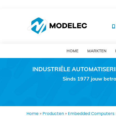
MO
HOME
MARKTEN
INDUSTRIËLE AUTOMATISE
Sinds 1977 jouw betro
Home
»
Producten
»
Embedded Computers