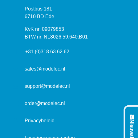
z
P
Postbus 181
o
o
6710 BD Ede
e
s
k
I
KvK nr: 09079853
t
a
n
BTW nr: NL8026.59.640.B01
a
d
f
d
r
+31 (0)318 63 62 62
o
r
e
r
e
s
m
sales@modelec.nl
s
a
t
support@modelec.nl
i
e
order@modelec.nl
Privacybeleid
Nieuwsbrief
Leveringsvoorwaarden