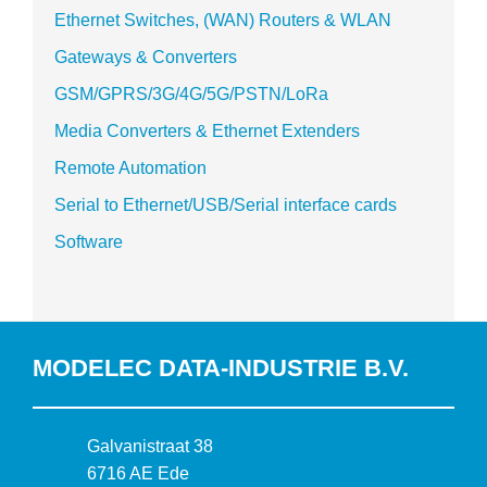
Ethernet Switches, (WAN) Routers & WLAN
Gateways & Converters
GSM/GPRS/3G/4G/5G/PSTN/LoRa
Media Converters & Ethernet Extenders
Remote Automation
Serial to Ethernet/USB/Serial interface cards
Software
MODELEC DATA-INDUSTRIE B.V.
B
Galvanistraat 38
e
6716 AE Ede