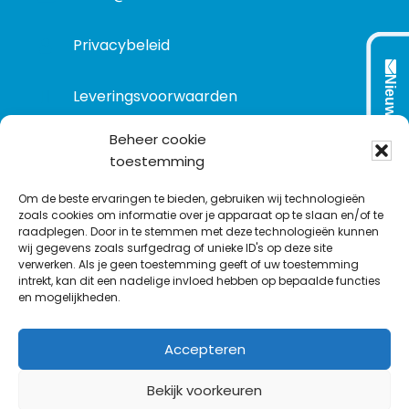
Privacybeleid
Nieuwsbrief
Leveringsvoorwaarden
Beheer cookie
toestemming
VOLG ONS OP:
Om de beste ervaringen te bieden, gebruiken wij technologieën
zoals cookies om informatie over je apparaat op te slaan en/of te
raadplegen. Door in te stemmen met deze technologieën kunnen
L
T
F
Y
C
wij gegevens zoals surfgedrag of unieke ID's op deze site
i
w
a
o
o
verwerken. Als je geen toestemming geeft of uw toestemming
intrekt, kan dit een nadelige invloed hebben op bepaalde functies
n
i
c
u
n
en mogelijkheden.
k
t
e
T
t
e
t
b
u
a
Accepteren
d
e
o
b
c
I
r
o
e
t
Bekijk voorkeuren
n
k