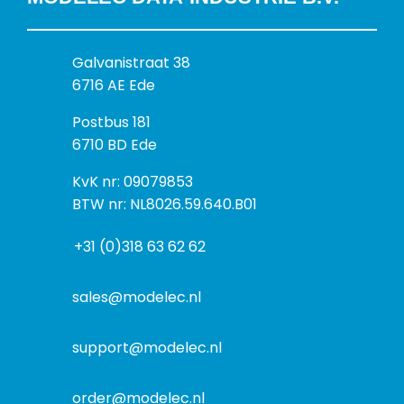
B
Galvanistraat 38
e
6716 AE Ede
z
P
Postbus 181
o
o
6710 BD Ede
e
s
k
I
KvK nr: 09079853
t
a
n
BTW nr: NL8026.59.640.B01
a
d
f
d
r
+31 (0)318 63 62 62
o
r
e
r
e
s
m
sales@modelec.nl
s
a
t
support@modelec.nl
i
e
order@modelec.nl