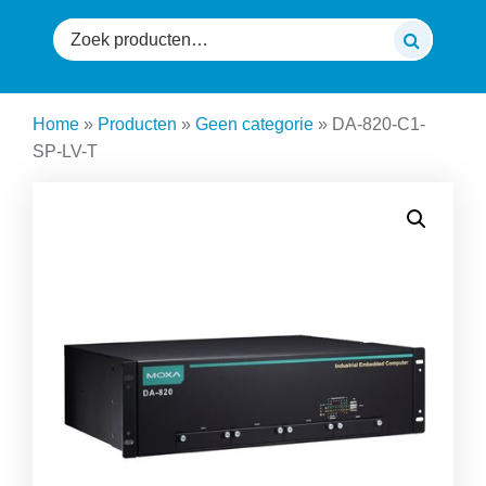
Zoeken
naar:
Home
»
Producten
»
Geen categorie
»
DA-820-C1-
SP-LV-T