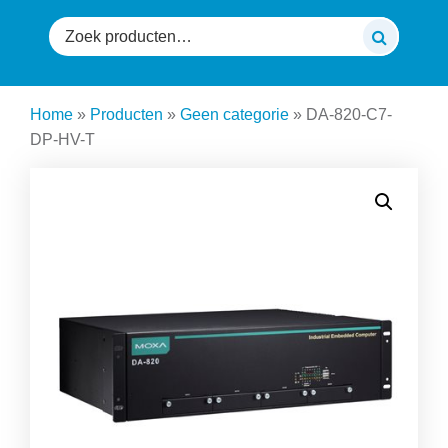
Zoeken
naar:
Home
»
Producten
»
Geen categorie
»
DA-820-C7-
DP-HV-T