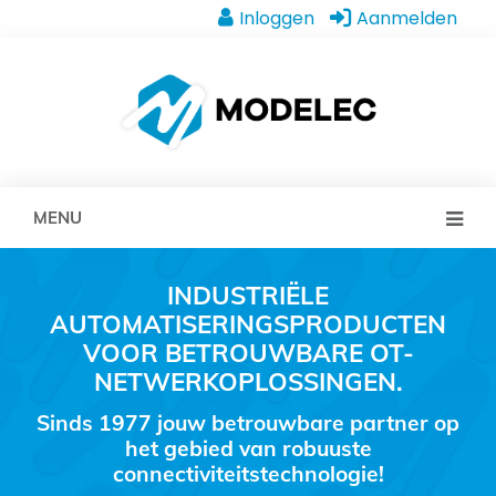
Inloggen
Aanmelden
MENU
INDUSTRIËLE
AUTOMATISERINGSPRODUCTEN
VOOR BETROUWBARE OT-
NETWERKOPLOSSINGEN.
Sinds 1977 jouw betrouwbare partner op
het gebied van robuuste
connectiviteitstechnologie!