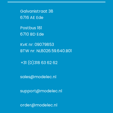
B
Galvanistraat 38
e
6716 AE Ede
z
P
Postbus 181
o
o
6710 BD Ede
e
s
k
I
KvK nr: 09079853
t
a
n
BTW nr: NL8026.59.640.B01
a
d
f
d
r
+31 (0)318 63 62 62
o
r
e
r
e
s
m
sales@modelec.nl
s
a
t
support@modelec.nl
i
e
order@modelec.nl