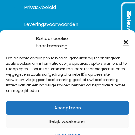
Privacybeleid
Nieuwsbrief
Leveringsvoorwaarden
Beheer cookie
toestemming
VOLG ONS OP:
Om de beste ervaringen te bieden, gebruiken wij technologieën
zoals cookies om informatie over je apparaat op te slaan en/of te
raadplegen. Door in te stemmen met deze technologieën kunnen
L
T
F
Y
C
wij gegevens zoals surfgedrag of unieke ID's op deze site
i
w
a
o
o
verwerken. Als je geen toestemming geeft of uw toestemming
intrekt, kan dit een nadelige invloed hebben op bepaalde functies
n
i
c
u
n
en mogelijkheden.
k
t
e
T
t
e
t
b
u
a
Accepteren
d
e
o
b
c
I
r
o
e
t
Bekijk voorkeuren
n
k
©
1977
-2026
MODELEC
-
Data-Industrie
|
Keraweb