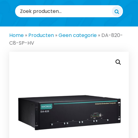
Zoeken
naar:
Home
»
Producten
»
Geen categorie
»
DA-820-
C8-SP-HV